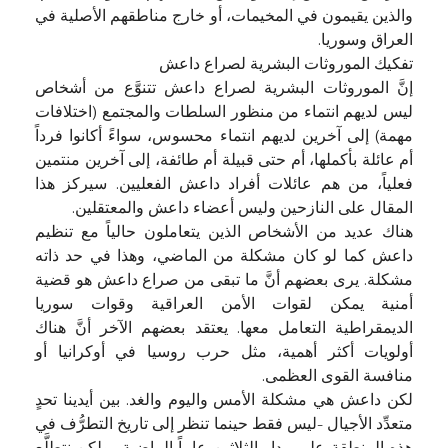
والذين يقيمون في المخيمات، أو خارج مناطقهم الأصلية في
العراق وسوريا.
تفكيك الموروثات البشرية لصراع داعش
إنَّ الموروثات البشرية لصراع داعش تتنوَّع من أشخاص
ليس لديهم انتماء من منظور السلطات والمجتمع (اختلافات
مهمة) إلى آخرين لديهم انتماء محسوس، سواءً أكانوا فرداً
أم عائلة بأكملها، أم حتى قبيلة أم طائفة، إلى آخرين منتمين
فعلياً، من هم عائلات أفراد داعش الفعليين. سيركز هذا
المقال على النازحين وليس أعضاء داعش والمعتقلين.
هناك عديد من الأشخاص الذين يتعاملون حالياً مع تنظيم
داعش كما لو كان مشكلة من الماضي، وهذا في حد ذاته
مشكلة. يرى بعضهم أنَّ ما تبقى من صراع داعش هو قضية
أمنية يمكن لقوات الأمن العراقية وقوات سوريا
الديمقراطية التعامل معها. يعتقد بعضهم الآخر أنَّ هناك
أولويات أكثر أهمية، مثل حرب روسيا في أوكرانيا أو
منافسة القوى العظمى.
لكن داعش هي مشكلة الأمس واليوم والغد. بين أيدينا تحدٍ
متعدِّد الأجيال -ليس فقط حينما تنظر إلى تاريخ التطرُّف في