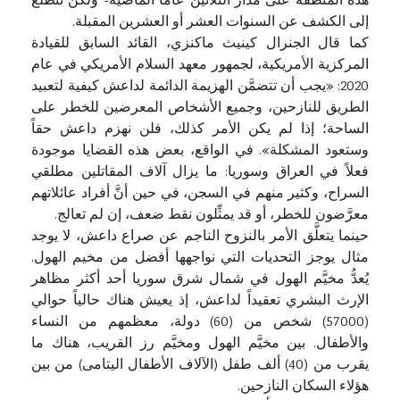
هذه المنطقة على مدار الثلاثين عاماً الماضية- ولكن نتطلَّع
إلى الكشف عن السنوات العشر أو العشرين المقبلة.
كما قال الجنرال كينيث ماكنزي، القائد السابق للقيادة
المركزية الأمريكية، لجمهور معهد السلام الأمريكي في عام
2020: «يجب أن تتضمَّن الهزيمة الدائمة لداعش كيفية لتعبيد
الطريق للنازحين، وجميع الأشخاص المعرضين للخطر على
الساحة؛ إذا لم يكن الأمر كذلك، فلن نهزم داعش حقاً
وستعود المشكلة». في الواقع، بعض هذه القضايا موجودة
فعلاً في العراق وسوريا: ما يزال آلاف المقاتلين مطلقي
السراح، وكثير منهم في السجن، في حين أنَّ أفراد عائلاتهم
معرَّضون للخطر، أو قد يمثِّلون نقط ضعف، إن لم تعالج.
حينما يتعلَّق الأمر بالنزوح الناجم عن صراع داعش، لا يوجد
مثال يوجز التحديات التي نواجهها أفضل من مخيم الهول.
يُعدُّ مخيَّم الهول في شمال شرق سوريا أحد أكثر مظاهر
الإرث البشري تعقيداً لداعش، إذ يعيش هناك حالياً حوالي
(57000) شخص من (60) دولة، معظمهم من النساء
والأطفال. بين مخيَّم الهول ومخيَّم رز القريب، هناك ما
يقرب من (40) ألف طفل (الآلاف الأطفال اليتامى) من بين
هؤلاء السكان النازحين.