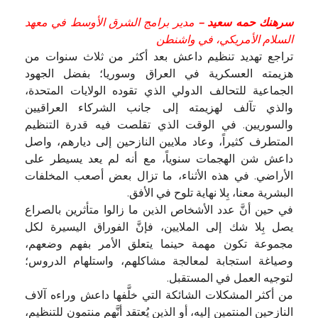
سرهنك حمه سعيد –
مدير برامج الشرق الأوسط في معهد
السلام الأمريكي، في واشنطن
تراجع تهديد تنظيم داعش بعد أكثر من ثلاث سنوات من
هزيمته العسكرية في العراق وسوريا؛ بفضل الجهود
الجماعية للتحالف الدولي الذي تقوده الولايات المتحدة،
والذي تآلف لهزيمته إلى جانب الشركاء العراقيين
والسوريين. في الوقت الذي تقلصت فيه قدرة التنظيم
المتطرف كثيراً، وعاد ملايين النازحين إلى ديارهم، واصل
داعش شن الهجمات سنوياً، مع أنه لم يعد يسيطر على
الأراضي. في هذه الأثناء، ما تزال بعض أصعب المخلفات
البشرية معنا، بِلا نهاية تلوح في الأفق.
في حين أنَّ عدد الأشخاص الذين ما زالوا متأثرين بالصراع
يصل بِلا شك إلى الملايين، فإنَّ الفوراق اليسيرة لكل
مجموعة تكون مهمة حينما يتعلق الأمر بفهم وضعهم،
وصياغة استجابة لمعالجة مشاكلهم، واستلهام الدروس؛
لتوجيه العمل في المستقبل.
من أكثر المشكلات الشائكة التي خلَّفها داعش وراءه آلاف
النازحين المنتمين إليه، أو الذين يُعتقد أنَّهم منتمون للتنظيم،