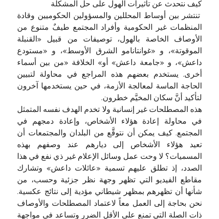
كيف نتحدث عن تأثيرات الهول على حل المشكلة
تنتشر بين أوساط المحللين والمسؤولين الحكوميين وقادة
المنظمات غير الحكومية وأفراد المجتمع طيفٌ متنوع من
الأوصاف الخاصة بالهول، توصيفات من قبيل «القنبلة
الموقوتة»، و «غوانتانامو الشرق الأوسط»، و «مستودع
داعش»، و «جامعة داعش» أو» الخلافة «من بين أسماء
أخرى. يستخدم بعضهم هذه المراجع في محاولة لتبيين
الحاجة الماسة لمعالجة الأزمة، في حين يستخدمها آخرون
لتأكيد أنَّ سكان المخيَّم خطرون.
هذه المصطلحات غير إنسانية ولا تخدم الهدف نفسه المتمثل
في محاولة إعادة هؤلاء الأشخاص، وإعادة دمجهم في
المجتمع. كيف يمكن أن نتوقَّع من البلدان والمجتمعات أن
تعيد هؤلاء الأشخاص إلى ديارهم عند وصفهم بهذه
المسميات؟ لا وحت عمل وسائل الإعلام غير ذي نفع في هذا
الصدد، إذ تطلق عليهم تسمية «عائلات داعش» وتشارك
مقاطع الفيديو التي تظهر وجهة نظر جزئية وحسب، من
شأنها أن تظهرهم بمظهر شيطاني مؤدية إلى نتائج عكسية.
نحن بحاجة إلى العمل معاً لاعتماد المصطلحات والأوصاف
ذات الصلة التي تمنع على الأقل الضرر وتساعد في مواجهة