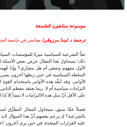
موسوعة ستانفورد للفلسفة
ترجمة: د. ليندا مرزوقي/
محاضر في جامعة الجزائ
تعدُّ الشرعية السياسية ميزةً للمؤسسات السيا
ذلك؛ سيحاول هذا المقال عرض بعض الأسئلة ال
الأول مفهوم وصفي أم هل معياري؟ وإذا فُهِمت
السلطة السياسية في حين ربطها آخرون بمبررات
الأوامر، وقد تُنفَّذ هذه الأوامر باستخدام ال
التزامات سياسية أم لا. ربما يعتقد معظم النا
على الأقل أنَّ مثل هذه الالتزامات لا تنشأ إلا 
فضلاً عمَّا سبق، سيحاول المقال التطرُّق ل
بالشرعية؟ إذ يزعم بعضهم أنَّ هذا السؤال لاب
عليه القرارات المتخذة. في حين يرى آخرون اعتما