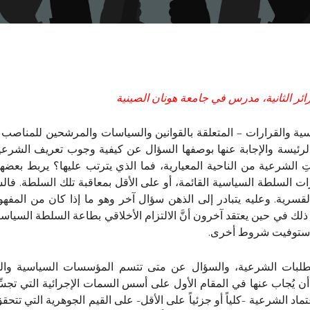
ر الثانية، مدرس في جامعة هونان الصينية
سية والقرارات – المتعلقة بالقوانين والسياسات والمرشحين للمناصب ا
رئيسة والإجابة عنها بوصفها السؤال عن كيفية وجوب تعريف الشرع
ِ الشرعية من الناحية المعيارية، فما الذي يترتب عليها؟ يربط بعض
 السلطة السياسية القائمة، أو على الأقل بمعاقبة تلك السلطة. فا
قوة القسرية. وعليه يتبادر إلى الذهن سؤال آخر وهو ما إذا كان من الم
س ذلك في حين يعتقد آخرون أنَّ الالتزام الأخلاقي بطاعة السلطة الس
إذا استوفيت شروط أخرى.
متطلبات الشرعية، والسؤال عن متى تتسم المؤسسات السياسية والقر
د أن يُجاب عنها في المقام الأول على أسس السمات الإجرائية التي تج
د الشرعية -كلياً أو جزئياً على الأقل- على القيم الجوهرية التي تتح