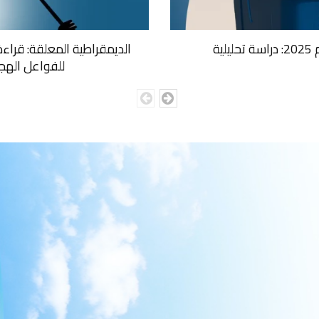
ية
الديمقراطية المعلقة: قراء
للفواعل الهجي