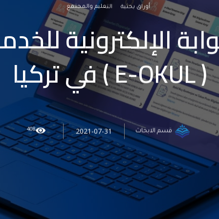
أوراق بحثية
التعليم والمجتمع
وابة الإلكترونية للخدم
( E-OKUL ) في تركيا
408
2021-07-31
قسم الابحاث