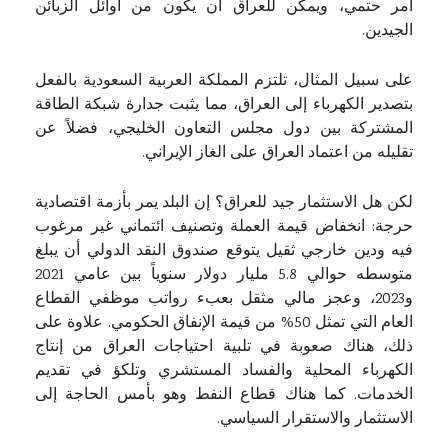
أمر حتمي، ويمكن للعراق أن يكون من اوائل الزبائن
الجيدين.
على سبيل المثال، تلتزم المملكة العربية السعودية بالفعل
بتصدير الكهرباء إلى العراق، مما يثبت جدارة شبكة الطاقة
المشتركة بين دول مجلس التعاون الخليجي، فضلاً عن
تقليله من اعتماد العراق على الغاز الإيراني.
لكن هل الاستثمار جيد للعراق؟ إن البلد يمر بأزمة اقتصادية
حرجة: انخفاض قيمة العملة وتصنيف ائتماني غير مرغوب
فيه ودين خارجي ثقيل يتوقع صندوق النقد الدولي أن يبلغ
متوسطه حوالي 5.8 مليار دولار سنوياً بين عامي 2021
و2023، وعجز مالي مثقل بعبء رواتب موظفي القطاع
العام التي تمثل 50% من قيمة الإنفاق الحكومي. علاوة على
ذلك، هناك صعوبة في تلبية احتياجات العراق من إنتاج
الكهرباء المحلية والفساد المستشري وتلكؤ في تقديم
الخدمات. كما هناك قطاع النفط وهو بأمس الحاجة إلى
الاستثمار والاستقرار السياسي.