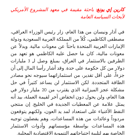
كارين إي يونغ:
باحثة مقيمة في معهد المشروع الأمريكي
لأبحاث السياسة العامة
في آذار ونيسان من هذا العام، زار رئيس الوزراء العراقي،
مصطفى الكاظمي، كُلاً من المملكة العربية السعودية ودولة
الإمارات العربية المتحدة باحثاً عن معونات مالية. وبدلاً عن
معونات مالية، كان ما حصل عليه الكاظمي هو تعهد من
الطرفين بالاستثمار في العراق، بمبلغ وصل لـِ 3 مليارات
دولار من كل حكومة على حدة. وقد أشار رأسا المال إلى أن
جزءاً، على أقل تقدير، من استثماراتهما سيوجه نحو مصادر
الطاقة المتجددة. لكن الاستثمار لن يساعد كثيراً في حل
مشكلة عجز الميزانية الذي يقترب من 20 مليار دولار في
هذا العام، ولن يحول دون انخفاض آخر لقيمة العملة، بيد أنه
يمثل علامة عن المعطيات الجديدة في الخليج. إن منتجي
النفط الأغنياء على استعداد لمد يد العون، ولكنهم يتوقعون
مردوداً وعائدات من هذه المساعدات، وهم يفضلون توجيه
هذه المساعدات بواسطة مؤسساتهم وأدوات الاستثمار
الخاصة بهم لتلبية احتياجاتهم التنموية الاقتصادية المحلية.