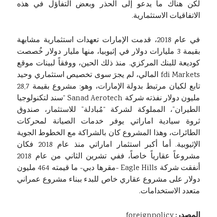
لكن هناك ما يدعو إلى الحذر وبعض التفاؤل في هذه
الاتفاقيات الاستثمارية.
في عام 2018، قدمت الإمارات تعهدات استثمارية مشابهة
بقيمة 3 مليارات دولار في إثيوبيا، منها مليار دولار خُصصت
كوديعة للبنك المركزي. منذ ذلك الحين، ووفقاً لبينات موقع
fdi Markets المالي، لم يجرَ سوى تخصيص استثماري وحيد
تابع لكيان مرتبط بدولة الإمارات، وهو: مشروع بقيمة 28,7
مليون دولار نفذته شركة Sanad Aerotech “سند لتكنولوجيا
الطيران”، المملوكة لشركة “مُبادلة” للاستثمار، صندوق
ثروة سيادية اماراتي يوفر خدمات الصيانة لمحركات
الطائرات، وهذا المشروع كان بالشراكة مع الخطوط الجوية
الإثيوبية. أما أكبر استثمار اماراتي منذ عام 2018 فكان
مشروعاً عقارياً خاصاً، ففي تشرين الثاني من عام 2018
أنفقت شركة Eagle Hills -مقرها دبي- ما قيمته 464 مليون
دولار على مشروع عقاري خاص للبدء ببناء مشروع عمراني
متعدد الاستخدامات.
المصدر:
foreignpolicy