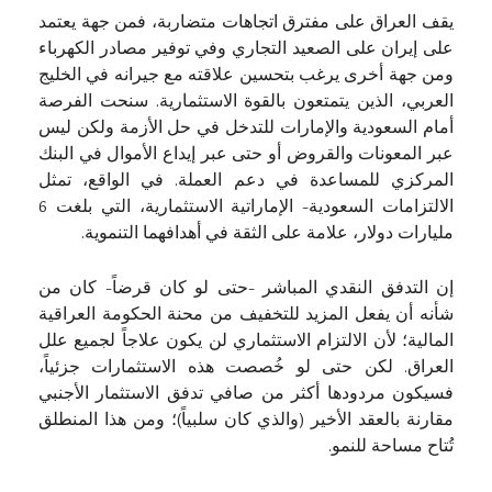
يقف العراق على مفترق اتجاهات متضاربة، فمن جهة يعتمد
على إيران على الصعيد التجاري وفي توفير مصادر الكهرباء
ومن جهة أخرى يرغب بتحسين علاقته مع جيرانه في الخليج
العربي، الذين يتمتعون بالقوة الاستثمارية. سنحت الفرصة
أمام السعودية والإمارات للتدخل في حل الأزمة ولكن ليس
عبر المعونات والقروض أو حتى عبر إيداع الأموال في البنك
المركزي للمساعدة في دعم العملة. في الواقع، تمثل
الالتزامات السعودية- الإماراتية الاستثمارية، التي بلغت 6
مليارات دولار، علامة على الثقة في أهدافهما التنموية.
إن التدفق النقدي المباشر -حتى لو كان قرضاً- كان من
شأنه أن يفعل المزيد للتخفيف من محنة الحكومة العراقية
المالية؛ لأن الالتزام الاستثماري لن يكون علاجاً لجميع علل
العراق. لكن حتى لو خُصصت هذه الاستثمارات جزئياً،
فسيكون مردودها أكثر من صافي تدفق الاستثمار الأجنبي
مقارنة بالعقد الأخير (والذي كان سلبياً)؛ ومن هذا المنطلق
تُتاح مساحة للنمو.