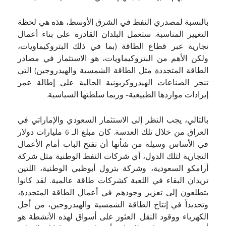
بالنسبة لمصدري النفط في الشرق الأوسط، هذه هي لحظة
التغيير المناسبة. ستعمل البلدان القادرة على بناء أعمال
تجارية عبر قطاع الطاقة (بما في ذلك البتروكيماويات،
ولكن الأهم من البتروكيماويات، هو الاستثمار في مصادر
الطاقة المتجددة مثل الطاقة الشمسية والهيدروجين) التي
تنجز الصناعات الهيدروكربونية الحالية على إطالة عمر
إيرادات مواردها الطبيعية- وربما سلطتها السياسية.
بالتالي، يجب النظر إلى الاستثمار السعودي والإماراتي في
العراق من خلال تلك العدسة. كان مبلغ الـ 6 مليارات دولار
في الأساس وسيلة من شأنها أن تفتح الباب أمام الأعمال
التجارية لتلك الدول، أي شركات النفط الوطنية مثل شركة
أرامكو السعودية، وشركة بترول أبوظبي الوطنية، اللتين
تريدان البقاء في اللعبة كشركات طاقة عالمية. لقد كانوا
يتطلعون إلى تعزيز وجودهم في أعمال الطاقة المتجددة،
وتحديداً في إنتاج الطاقة الشمسية والهيدروجين، من أجل
الكهرباء ووقود النقل. العثور على أسواق لهذه الأنشطة هو