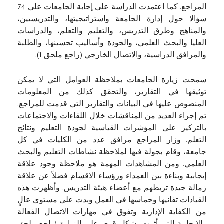
المراجع. كما اعتمدت الدراسة على إجابة الجامعات على 74
سؤالا حول إدارة الجامعة واستراتيجيتها، والتدريسيين،
والمناهج وطرق التدريس، والتعليم والتعلم، والدراسات
العليا والبحث العلمي، والجودة وأساليب تحسينها، والطلبة
والمرافق الدراسية، والاتصال الخارجي (راجع ملحق 1).
سمحت زيارة الجامعات بملاحظة العوامل التي لا يمكن
توثيقها في التقارير، والتحقق كذلك من المعلومات
المنصوص عليها في البيانات والتقارير التي قدمت للمراجع.
تم إجراء العديد من المناقشات خلال اللقاءات والاجتماعات
بالتركيز على المؤشرات القياسية لجودة التعليم ونتائج
التعلم. وزار المراجع مرافق عدد من الكليات في كل
جامعة، وقام بجولة فيها لملاحظة نشاطات التعليم والبحث
العلمي. ومن المشاهدات المهمة هو ملاحظة وجود علاقة
إيجابية وبناءة بين العمداء ورؤساء الاقسام فضلاً عن علاقة
زمالة جيدة تربطهم مع أعضاء هيئة التدريس. وأظهرت هذه
القيادات تفانيها وحماسها في العمل وبدت على مستوى عالٍ
من الكفاية الإدارية وتفوق في مهارات الاتصال الفعالة