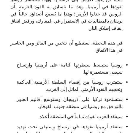
ذلك، لن يعود الأرمن إلى ارتساخ؛ وبهذا ستخسر روسيا
نفوذها في أرمينيا، وهذا ما تتسابق به القوة الغربية بأن
الروس قد خذلوا الأرمن؛ وهذا ما يُسمع أصداؤه حالياً في
يريفان بالمطالبات في الاستمرار في المعارك، ورفض اتفاق
إيقاف إطلاق النار.
في هذه اللحظة، نستطيع أن نلخص من الفائز ومن الخاسر
في هذا الاتفاق:
روسيا ستبسط سيطرتها التامة على أرمينيا وارتساخ
سيبقى مستعمرة لها.
ستقترب روسيا من إقصاء السلطة الأرمنية الحاكمة
وتحجيم النفوذ الأرمني المائل إلى الغرب.
ستستحوذ تركيا على أذربيجان وستوسع أقاليم العبور
بالتوافق مع روسيا في منطقة جنوب القوقاز.
سيفقد الغرب نفوذه تماماً في المنطقة أعلاه.
ستفقد أرمينيا نفوذها في ارتساخ وستبقى تحت تهديد