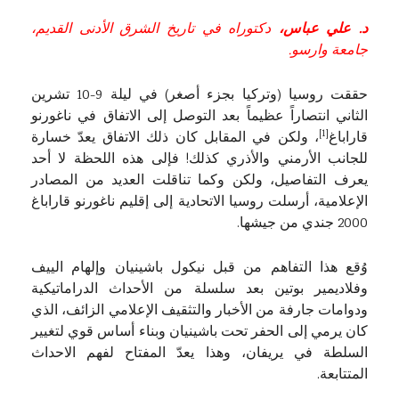
د. علي عباس،
دكتوراه في تاريخ الشرق الأدنى القديم،
جامعة وارسو.
حققت روسيا (وتركيا بجزء أصغر) في ليلة 9-10 تشرين
الثاني انتصاراً عظيماً بعد التوصل إلى الاتفاق في ناغورنو
[1]
قاراباغ
، ولكن في المقابل كان ذلك الاتفاق يعدّ خسارة
للجانب الأرمني والأذري كذلك! فإلى هذه اللحظة لا أحد
يعرف التفاصيل، ولكن وكما تناقلت العديد من المصادر
الإعلامية، أرسلت روسيا الاتحادية إلى إقليم ناغورنو قاراباغ
2000 جندي من جيشها.
وُقع هذا التفاهم من قبل نيكول باشينيان وإلهام الييف
وفلاديمير بوتين بعد سلسلة من الأحداث الدراماتيكية
ودوامات جارفة من الأخبار والتثقيف الإعلامي الزائف، الذي
كان يرمي إلى الحفر تحت باشينيان وبناء أساس قوي لتغيير
السلطة في يريفان، وهذا يعدّ المفتاح لفهم الاحداث
المتتابعة.