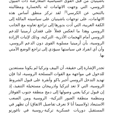
باشينيان من قبل القوى السياسية المعارضة ذات الميول
الروسي، التي وجهت الاتهامات له بالخسارة ومطالبته
[5]
بالتنحي عن الكرسي
. لقد تركز منطق أساس هذه
الاتهامات، على توجهات باشينيان على سياسيته المائلة إلى
الكفة الغربية، التي أدت بدورها إلى تراجع تعاونه مع الجانب
الروسي وهذا ما انعكس فعلاً على فقدان أرمينيا للدعم
الروسي أمام الهجمات الأذرية- التركية، وذلك لإثبات الإرادة
الروسية، بأن أرمينيا مسلوبة القوى دون الدعم الروسي،
وأن أي انفراد في سياستها سيؤدي إلى تراجع الوضع الأمني
بها.
تجدر الإشارة إلى حقيقة، أن الييف وتركيا لم يكونا مستعدين
للدخول في مواجهة مع القوات المسلحة الروسية، لذا فإن
تهديد التدخل الروسي أجبر باكو وأنقرة على قبول الشروط
الروسية، التي لا تعد لتركيا واذربيجان مستحيلة التنفيذ، إذ
إن قبول تركيا يعني وصولها إلى دمج منطقة جنوب القوقاز
ومنظمة منطقة العبور التركية- الروسية ومن الصعب
الاستبعاد (ولاسيما أنا لا نعرف تفاصيل الاتفاق) أن تظهر في
المستقبل دوريات عسكرية تركية-روسية في ناغورنو