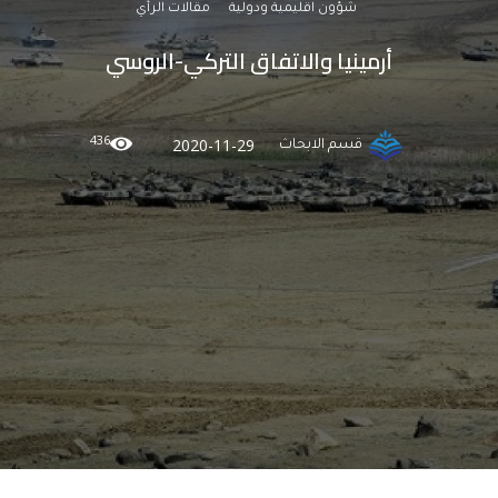
شؤون اقليمية ودولية
مقالات الرأي
أرمينيا والاتفاق التركي-الروسي
436
2020-11-29
قسم الابحاث