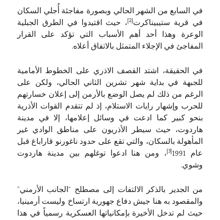
في السابع من الشهر الحالي وبصورة مفاجئة أُجلي السكان
[2]
في قرية ستيبيناكرت
، حيث اقتيدوا في الطرق الجبلية
الوعرة وهذا أحد أهم الأسباب التي تؤكد على القرار
المفاجئ في الإجلاء المتمثل بالاتفاق أعلاه.
في الحقيقة، اشتد القصف الاذري على الخطوط الأمامية
للجبهة في بداية شهر تشرين الثاني الحالي، ولكن على
الرغم من ذلك لم يصل الوضع بالأرمن إلى إعلان خسارتهم
للحرب وإشهار رايات الاستلام، إذ لم تتقدم القوات الأذرية
بنحو كبير كما ادعت في وسائل إعلامها، إلا في مدينة
هاردوت، حيث سيطر الأذريون على مناطق الوادي غير
المأهولة بالسكان، والتي تقع على حدود ناغورنو قاراباغ قبل
[3]
عام 1991
، ومن هنا ادعوا توغلهم بين مدينة هاردوت
وشوي.
من الجدير بالذكر الالتفات إلى مصطلح “الجانب الأرمني”
والمقصود به هنا جيش دفاع جهورية ارتساخ وليست أرمينيا،
حيث لم تدخل الأخيرة بإمكانياتها العسكرية رسمياً في هذا