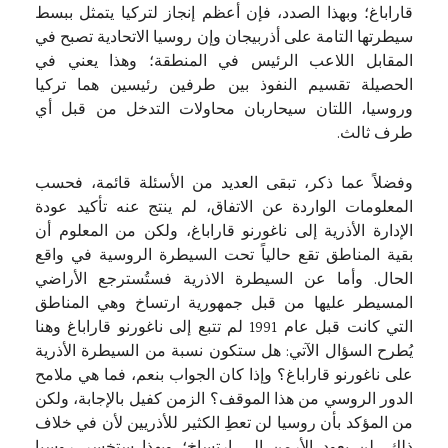
قاراباغ؛ وبهذا الصدد، فإن أعظم إنجاز لتركيا يتمثل ببسط
سيطرتها التامة على أذربيجان وإن روسيا الاتحادية تصبح في
المقابل اللاعب الرئيس في المنطقة؛ وهذا يعني في
الحصيلة تقسيم النفوذ بين طرفين رئيسين هما تركيا
وروسيا، اللتان سيحاربان محاولات التدخل من قبل أي
طرف ثالث.
وفضلاً عما ذكر، تبقى العديد من الأسئلة قائمة، فحسب
المعلومات الواردة عن الاتفاق، لم ينتج عنه تأكيد عودة
الإدارة الأذرية إلى ناغورنو قاراباغ، ولكن من المعلوم أن
بقية المناطق تقع حالياً تحت السيطرة الروسية في واقع
الحال. وأما عن السيطرة الاذرية فستُسترجع الأراضي
المسيطر عليها من قبل جمهورية ارتساخ وهي المناطق
التي كانت قبل عام 1991 لم تتبع إلى ناغورنو قاراباغ وهنا
يُطرح السؤال الآتي: هل ستكون نسبة من السيطرة الأذرية
على ناغورنو قاراباغ؟ وإذا كان الجواب بنعم، فما هي ملامح
الدور الروسي من هذا الموقف؟ الزمن كفيل بالإجابة، ولكن
من المؤكد بأن روسيا لن تعطِ الكثير للأذريين لأن في خلاف