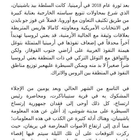
بعد ثورة عام 2018 في أرمينيا، كانت السلطة بيد باشينيان،
الذي شرع بمحاولات تنويع سياسته الخارجية بعناية كبيرة
من طريق تكثيف التعاون مع أوروبا، فضلاً عن فوز جو بايدن
في الانتخابات الأمريكية ومعاونته كامالا هاريس المتربطة
بعلاقات وثيقة مع الجالية الأرمنية، قد يعني لروسيا تهديداً
آخراً محدقاً في إضعاف نفوذها في أرمينيا المتمثلة بتوغل
هيمنة النفوذ الغربية على أراضي جنوب القوقاز، ولكن
والتوافق مع التوغل التركي في ذات المنطقة يعني لروسيا
شراً صغيراً لا بد منه ويمكن السيطرة عليهعبر توزيع مناطق
النفوذ في المنطقة بين الروس والاتراك.
في التاسع من الشهر الحالي وبعد يومين من الإجلاء
المشكوك به في قرية ستيباناكرت، ومحاصرة رئيس
ارتساخ، كل ذلك أوحى إلى فقدان جمهورية إرتساخ
السيطرة على مدينة شوشي، إذ أُعلن عن هذه المعلومة
باشينيان، وهناك أدلة كثيرة عن الكذب في هذه المعلومات؛
مما أدى إلى ارتفاع الأصوات المعارضة في يريفان، حيث
ركزت التوقعات على أن تلك الليلة سيتم فيها إقصاء