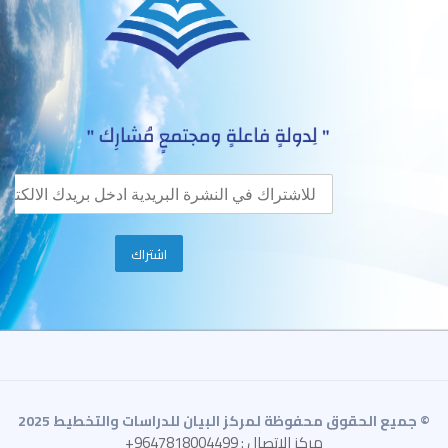
© جميع الحقوق محفوظة لمركز البيان للدراسات والتخطيط 2025
مركز الاتصال : 9647818004499+