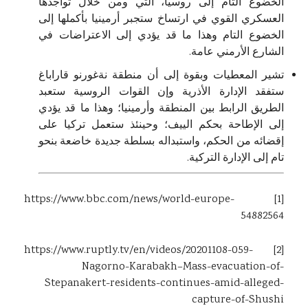
الخضوع التام إلى روسيا، التي ومن خلال تواجدها
العسكري القوي في ارتساخ ستجبر أرمينيا بأكملها إلى
الخضوع التام وهذا ما قد يؤدي إلى الاعتراضات في
الشارع الأرمني عامة.
تشير المعطيات وبقوة إلى أن منطقة نةغورنو قاراباغ
ستفقد الإدارة الأذرية وإن القوات الروسية ستعبد
الطريق الرابط بين المنطقة وأرمينيا؛ وهذا ما قد يؤدي
إلى الإطاحة بحكم الييف؛ وحينئذ ستعمل تركيا على
إقضائه من الحكم، واستبداله بسلطة جديدة خاضعة بنحو
تام إلى الإدارة التركية.
https://www.bbc.com/news/world-europe-
[1]
54882564
https://www.ruptly.tv/en/videos/20201108-059-
[2]
Nagorno-Karabakh–Mass-evacuation-of-
Stepanakert-residents-continues-amid-alleged-
capture-of-Shushi