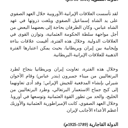
لقد تأسست العلاقات الإيرانية-الأوروبية خلال العهد الصفوي
على يد الشاه إسماعيل الصفوي وبلغت ذروتها في عهد
الشاه عباس، وكان الطرفان بحاجة إلى بعضهما البعض من
أجل مواجهة سلطة الحكومة العثمانية، وتوازن القوى في
العلاقات الدولية. وخلال هذه الفترة، أقيمت علاقات بناءة
وإيجابية بين إيران وبريطانيا، بحيث يمكن اعتبارها الفترة
الذهبية للعلاقات الإيرانية-البريطانية.
وخلال هذه الفترة، تعاونت إيران وبريطانيا بنجاح لطرد
البرتغاليين من ميناء جمبرون (بندر عباس) وقام الأخوان
شيرلي بإنشاء المدفعية للجيش الإيراني؛ وقد أدى تعاونهما
إلى كبح جماح الاستعمار البرتغالي، وطرد البرتغاليين من
الخليج، والحد من تطور القوة العثمانية وتوسعها في أوروبا.
وخلال العهد الصفوي، كانت الإمبراطورية العثمانية والأوزبك
أعظم الأعداء الأجانب لإيران.
الدولة القاجارية (1789-1925م):