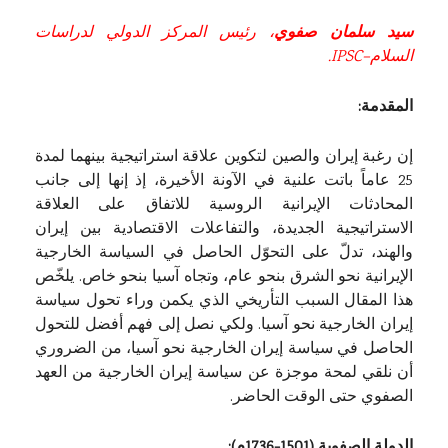
سيد سلمان صفوي
، رئيس المركز الدولي لدراسات
السلام–IPSC.
المقدمة:
إن رغبة إيران والصين لتكوين علاقة استراتيجية بينهما لمدة
25 عاماً باتت علنية في الآونة الأخيرة، إذ إنها إلى جانب
المحادثات الإيرانية الروسية للاتفاق على العلاقة
الاستراتيجية الجديدة، والتفاعلات الاقتصادية بين إيران
والهند، تدلّ على التحوّل الحاصل في السياسة الخارجية
الإيرانية نحو الشرق بنحو عام، وتجاه آسيا بنحو خاص. يلخّص
هذا المقال السبب التأريخي الذي يكمن وراء تحول سياسة
إيران الخارجية نحو آسيا. ولكي نصل إلى فهم أفضل للتحول
الحاصل في سياسة إيران الخارجية نحو آسيا، من الضروري
أن نلقي لمحة موجزة عن سياسة إيران الخارجية من العهد
الصفوي حتى الوقت الحاضر.
الدولة الصفوية (1501-1736م):