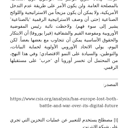
بالمصلحة العامة. ولن يكون الأمر على طريقة عدم التدخل
الأمريكية، ولا يمكن أن يكون مزيجاً من الاستراتيجية واللوائح
الصناعية (حتى أن وصف الاستراتيجية الرقمية “بالصناعية”
يشير إلى سوء فهم). ولاحظت نائبة رئيس المفوضية
الأوروبية ومفوضة القيم والشفافية (فيرا يوروفا) أن الابتكار
والحقوق الأساسية يمكن أن تتجاوب مع بعضها بعضاً. لكن
اليوم، يولي الاتحاد الأوروبي الأولوية لحماية البيانات،
والتوطين، والسيادة على النمو الاقتصادي؛ وفي هذا النهج،
من المحتمل أن تخسر أوروبا أي “حرب” على مستقبلها
الرقمي.
المصدر:
https://www.csis.org/analysis/has-europe-lost-both-
battle-and-war-over-its-digital-future
[1]
مصطلح يستخدم للتعبير عن عمليات التخزين التي تجري
على شبكة الانترنت.