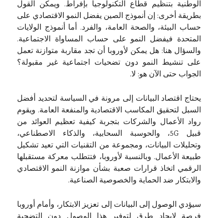
الوطنية بتنظيم قطاع التكنولوجيا بإفراط. ويمكن القول
بطريقة أخرى: إن أنموذج الصين يفضل النمو الاقتصادي على
حساب البيئة، والصحة العامة، والفرد. أما أنموذج الولايات
المتحدة فيفضل النمو على حساب المساواة الاجتماعية.
والسؤال هنا: هل يمكن لأوروبا أن تجد مقاربة متوازنة تعمل
على تنشيط النمو دون تضحيات اجتماعية غير مقبولة؟
الجواب حتى الآن هو: لا.
يحتاج اقتصاد البيانات إلى مرونة في السياسة لتحديد أفضل
السبل لتحقيق المكاسب الاقتصادية والمنفعة العامة. ويقوم
رواد الأعمال والشركات بتجربة كيفية تعظيم العوائد من
قبيل 5G، والحوسبة السحابية، والذكاء الاصطناعي،
وتحليلات البيانات، ومجموعة من التقنيات التي تعيد تشكيل
طبيعة الأعمال. وبالنسبة لأوروبا، فتتطلب معركة مستقبلها
الرقمي اتخاذ قرارات صعبة بشأن موازنة النمو الاقتصادي
والابتكار ضد الحماية والخصوصية الصناعية.
سيؤدي الوصول إلى البيانات إلى تعزيز الابتكار، وأمام أوروبا
فرصة لإيجاد طرق لتوفير هذا الوصول دون التضحية