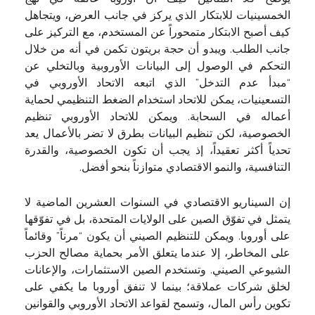
الخمسينيات للابتكار الذي يركز في جانب العرض، ويتجاهل
كيف أصبح الابتكار متمحوراً عن المستخدم، مع التركيز على
جانب الطلب. ويبدو أن حجة بريتون تكمن في أنه من خلال
التحكم في الوصول إلى البيانات الأوروبية وبالتخلي عن
“مبدأ عدم التدخل” الذي اتبعه الاتحاد الأوروبي في
التسعينيات، يمكن للاتحاد استخدام الضغط التنظيمي لحماية
أعماله في السحابة. ويمكن للاتحاد الأوروبي تنظيم
الخصوصية، لكن تنظيم البيانات بطرق لا تضر بالأعمال يعد
تحدياً أكثر تعقيداً، إذ يجب أن تكون الخصوصية، والقدرة
التنافسية، والنمو الاقتصادي متوازناً بنحو أفضل.
إن السيناريو الاقتصادي في السنوات العشرين الماضية لا
يتمثل في تفوّق الصين على الولايات المتحدة، بل في تفوّقها
على أوروبا. ويمكن للتنظيم الصيني أن يكون “مرناً” وقائماً
على المخاطر، إلا عندما يتعلق الأمر بحماية مصالح الحزب
الشيوعي الصيني. وتستخدم الصين الاستثمارات، والإعانات
لخلق شركات عملاقة؛ بينما لا تنفق أوروبا ما يكفي على
تكوين رأس المال، وتسمح لقواعد الاتحاد الأوروبي والقوانين