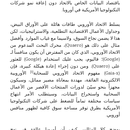
باقتصاد البيانات الخاص بالاتحاد دون إعاقة نمو شركات
التكنولوجيا الأمريكية في أوروبا.
يسلط الاتحاد الأوروبي طاقات هائلة على الأوراق البيض،
وجداول الأعمال الاقتصادية التطلعية، والاستراتيجيات، لكن
هذا لا يضمن نجاح السوق، ولاسيما مع غياب الموارد. وأفضل
مثال على ذلك هو (Quaero)، محرك البحث المدعوم من
الاتحاد الأوروبي، الذي كان من المفترض أن يكون منافساً لـ
(Google)؛ فاليوم، يجب عليك استخدام (Google) للعثور
على (Quaero). ومن دون إجراء إعادة هيكلة كبيرة، فإن
[1]
(Gaia-x) مفهوم الاتحاد الأوروبي للسحابة
الأوروبية
الالكترونية الفائقة، مهددة بمعاناة مصير مماثل، وسيكون
مجهزاً بنحو سيّئ لدورات المنتجات الأقصر من الأعمال
السحابية واستخراج البيانات، وسيتطلب الأمر انتهاج
سياسات مختلفة تماماً للضغط على شركات التكنولوجيا
الأمريكية بطرق توفر مساحة سوق كافية لظهور منافس
أوروبي.
يوضح كلا المثالين كيف أن أوروبا عالقة في نهج