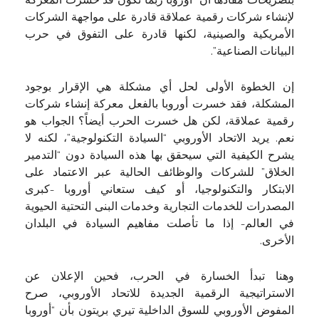
بتصريحات مفادها أن “أوروبا ربما تكون قد خسرت المعركة
لإنشاء شركات رقمية عملاقة قادرة على مواجهة الشركات
الأمريكية والصينية، لكنها قادرة على التفوق في حرب
البيانات الصناعية”.
إن الخطوة الأولى لحل أي مشكلة هي الإقرار بوجود
المشكلة، فقد خسرت أوروبا بالفعل معركة إنشاء شركات
رقمية عملاقة، لكن هل خسرت الحرب أيضاً؟ الجواب هو
نعم. يريد الاتحاد الأوروبي “السيادة التكنولوجية”، لكنه لا
يشرح الكيفية التي سيحقق بها هذه السيادة دون “التدمير
الخلاق” للشركات والوظائف الحالية عبر الاعتماد على
الابتكار والتكنولوجيا، أو كيف ستعاني أوروبا -كبرى
المصدرات للخدمات التجارية وخدمات البنى التحتية الحيوية
في العالم- إذا ما تأصلت مفاهيم السيادة في البلدان
الأخرى.
وهنا تبدأ الخسارة في الحرب، فحين الإعلان عن
الاستراتيجية الرقمية الجديدة للاتحاد الأوروبي، صرح
المفوض الأوروبي للسوق الداخلية تيري بريتون بأن “أوروبا