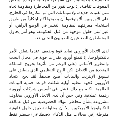
الجنسيات بالاستثمار في أسواقها المحلية الراكدة. وبعض
المعوقات ثقافية، إذ يوجد نفور من المخاطرة ومقاومة تجاه
تبني تقنيات جديدة، ولاسيما تلك التي تم ابتكارها في الخارج.
على الأوروبيين ألا يتوقعوا أن يصبحوا أكثر ابتكاراً من طريق
استخدام معرفتهم لمقاومة التغيير في الوضع الراهن، أو
عبر تبني حلول موجهة من قبل الحكومة، وهو أمر يحاول
المخططون الصناعيون الصينيون التخلي عنه.
لدى الاتحاد الأوروبي نقاط قوة وضعف عندما يتعلق الأمر
بالتكنولوجيا، إذ تتمتع أوروبا بقدرات قوية في مجال البحث
والتطوير الأساس (على الرغم من تأثرها بخروج المملكة
المتحدة من الاتحاد). لكن النهج التنظيمي الذي ينطبق على
تسويق الإنترنت والبيانات أصبح ضعيفاً. لقد نجح الاتحاد
الأوروبي كجهة تنظيم أولية شكلت قواعد حماية البيانات
العالمية، لكنه مع ذلك فشل في تأسيس شركات أوروبية
رقمية عملاقة. وفي حين أن لدى الاتحاد الأوروبي مخاوف
مشروعة بشأن مخاطر انتهاك الخصوصية من قبل عمالقة
التكنولوجيا الأمريكيين، إلا أن محاولة تطبيق حلول قانونية
مفرطة (في مجالات مثل الذكاء الاصطناعي) سيضر فقط