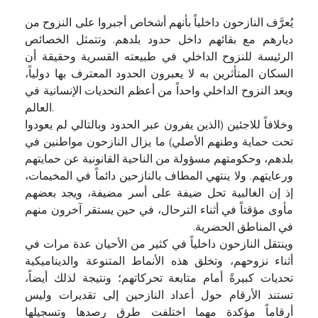
يُعرَّف النازحون داخلياً بأنهم أشخاص أجبروا على النزوح من
ديارهم مع بقائهم داخل حدود بلدهم. وتتمثل الخصائص
الرئيسة للنزوح الداخلي في طبيعته القسرية وحقيقة أن
السكان المتأثرين به لا يعبرون الحدود المعترف بها دولياً،
ويعد النزوح الداخلي واحداً من أعظم التحديات الإنسانية في
العالم.
وخلافاً للاجئين (الذين يفرون عبر الحدود وبالتالي لم يعودوا
تحت حماية وطنهم الأصلي) ما يزال النازحون مواطنين في
بلدهم، وحكومتهم مسؤولة من الناحية القانونية عن حمايتهم
ورعايتهم. ولا ينتهي المطاف بالنازحين دائماً في المخيمات،
إذ إن الغالبية تحل ضيفة على أسر مضيفة، ويجد بعضهم
مأوى مؤقتاً في أثناء الترحال، في حين يستقر آخرون منهم
في المناطق الحضرية.
وينتقل النازحون داخلياً في كثير من الأحيان عدة مرات في
أثناء نزوحهم، وتخلق هذه الأنماط المتنوعة والديناميكية
تحديات كبيرةً أمام متابعة تحركاتهم؛ ونتيجة لذلك أيضاً،
تستند الأرقام حول أعداد النازحين إلى تقديرات وليس
أرقاماً مؤكدة مهما اختلفت طرق رصدها وتسجيلها