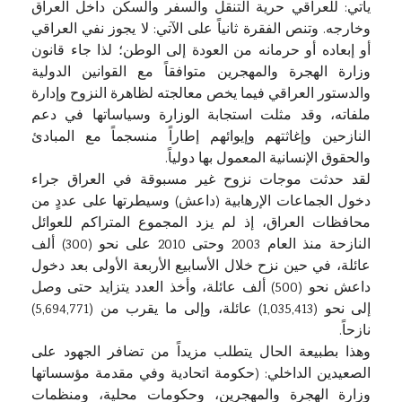
يأتي: للعراقي حرية التنقل والسفر والسكن داخل العراق
وخارجه. وتنص الفقرة ثانياً على الآتي: لا يجوز نفي العراقي
أو إبعاده أو حرمانه من العودة إلى الوطن؛ لذا جاء قانون
وزارة الهجرة والمهجرين متوافقاً مع القوانين الدولية
والدستور العراقي فيما يخص معالجته لظاهرة النزوح وإدارة
ملفاته، وقد مثلت استجابة الوزارة وسياساتها في دعم
النازحين وإغاثتهم وإيوائهم إطاراً منسجماً مع المبادئ
والحقوق الإنسانية المعمول بها دولياً.
لقد حدثت موجات نزوح غير مسبوقة في العراق جراء
دخول الجماعات الإرهابية (داعش) وسيطرتها على عددٍ من
محافظات العراق، إذ لم يزد المجموع المتراكم للعوائل
النازحة منذ العام 2003 وحتى 2010 على نحو (300) ألف
عائلة، في حين نزح خلال الأسابيع الأربعة الأولى بعد دخول
داعش نحو (500) ألف عائلة، وأخذ العدد يتزايد حتى وصل
إلى نحو (1,035,413) عائلة، وإلى ما يقرب من (5,694,771)
نازحاً.
وهذا بطبيعة الحال يتطلب مزيداً من تضافر الجهود على
الصعيدين الداخلي: (حكومة اتحادية وفي مقدمة مؤسساتها
وزارة الهجرة والمهجرين، وحكومات محلية، ومنظمات