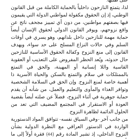
على طلبها.
لذا، يتمتع النازحون داخلياً بالحماية الكاملة من قبل القانون
الوطني، إذ إن الحقوق مكفولة لمواطني الدولة التي يقيمون
فيها بصفتهم مواطنين، من دون أي تمييز مجحف ناتج عن
واقع نزوحهم، ويوفر القانون الدولي لحقوق الإنسان أيضاً
حماية مهمة للنازحين داخل بلدانهم، وهو يسري في أوقات
السلم وفي حالات النزاع المسلح على حد سواء، ويهدف
القانون إلى منع النزوح وكفالة الحقوق الأساسية للنازحين
حال حدوثه، ويُعد الحظر المفروض على التعذيب أو العقوبة
القاسية واللا إنسانية أو المهينة، والحق في التمتع
بالممتلكات في سلام والتمتع بالسكن والحياة الأسرية ذا
أهمية خاصة لمنع النزوح. وإن الحق في السلامة الشخصية
وتوافر الغذاء والمأوى والتعليم والعمل، من شأنه أن يقدم
حماية جوهرية في أثناء النزوح، فضلاً عن صلته أيضاً بقضية
العودة أو الاستقرار في المجتمع المضيف التي تعد من
الحلول الدائمة لظاهرة النزوح.
من جانب آخر -وفي السياق نفسه- تتوافق المواد الدستورية
الواردة في الدستور العراقي مع النظرة الدولية بشأن
النزوح الداخلي، إذ تشير المادة رقم (44) فقرة أولاً إلى ما