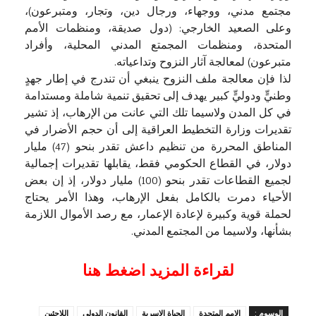
مجتمع مدني، ووجهاء، ورجال دين، وتجار، ومتبرعون)،
وعلى الصعيد الخارجي: (دول صديقة، ومنظمات الأمم
المتحدة، ومنظمات المجمتع المدني المحلية، وأفراد
متبرعون) لمعالجة آثار النزوح وتداعياته.
لذا فإن معالجة ملف النزوح ينبغي أن تندرج في إطار جهدٍ
وطنيٍّ ودوليٍّ كبير يهدف إلى تحقيق تنمية شاملة ومستدامة
في كل المدن ولاسيما تلك التي عانت من الإرهاب، إذ تشير
تقديرات وزارة التخطيط العراقية إلى أن حجم الأضرار في
المناطق المحررة من تنظيم داعش تقدر بنحو (47) مليار
دولار، في القطاع الحكومي فقط، يقابلها تقديرات إجمالية
لجميع القطاعات تقدر بنحو (100) مليار دولار، إذ إن بعض
الأحياء دمرت بالكامل بفعل الإرهاب، وهذا الأمر يحتاج
لحملة قوية وكبيرة لإعادة الإعمار، مع رصد الأموال اللازمة
بشأنها، ولاسيما من المجتمع المدني.
لقراءة المزيد اضغط هنا
الوسوم :
الامم المتحدة
الحياة الاسرية
القانون الدولي
اللاجئين