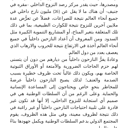
ومصدرها، حيث يقدر مركز رصد النزوح الداخلي -مقره في
جنيف- أن هناك ما لا يقل عن (26) مليون نازح داخلي في
جميع أنحاء العالم نتيجة للصراعات، فضلاً عن تعرُّض عدة
ملايين آخرين للنزوح نتيجة للكوارث الطبيعية، بما في ذلك
تلك المتعلقة بتغير المناخ، أو المشاريع التنموية الكبيرة مثل
السدود. ومن المعروف أن أعداد النازحين داخلياً في جميع
أنحاء العالم آخذة في الارتفاع نتيجة للحروب والارهاب الذي
يعصف بعدد من دول العالم.
وعادةً يفرُّ النازحون داخلياً من ديارهم من دون أن يتسنى
لهم حزم الحاجات الضرورية والأمتعة أو الأوراق الثبوتية
الخاصة بهم، ويكون ذلك غالباً تحت ظروف خطيرة بسبب
الصدمة والعنف؛ لذلك يصبح النازحون داخلياً عرضةً
للمخاطر بنحوٍ خاص ويحتاجون إلى المساعدة الإنسانية
والحماية. وعلى الرغم من أن السلطات الوطنية هي في
صميم أي استجابة للنزوح الداخلي، إلا أنها قد تكون غير
قادرة على تلبية احتياجات النازحين داخلياً أو غير راغبة في
ذلك نتيجة لظروف معينة، وفي مثل هذه الظروف، يقوم
المجتمع الدولي بدعم السلطات الوطنية ويكمل جهودها بناءً