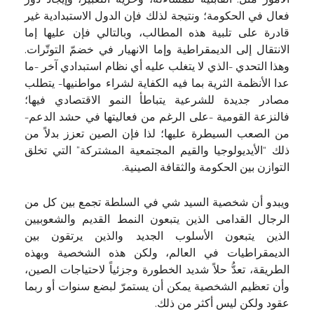
الأمور مثل: القابلية للمساءلة، وحرية التعبير، وإيجاد دور
فعال في الحكومة؛ ونتيجة لذلك فإن الدول الاستبدادية غير
قادرة على تلبية هذه المطالب، وبالتالي فإن عليها إما
الانتقال إلى الديمقراطية وإما الانهيار في خضمّ التوتّرات.
وهذا التحدي -الذي لا يتغلب عليه أي نظام استبدادي آخر -ما
عدا الأنظمة الثرية بما فيه الكفاية لشراء مواطنيها- يتطلب
مصادر جديدة للشرعية يتباطأ النمو الاقتصادي فيها؛
فالنزعة القومية -على الرغم من فعاليتها في حشد الدعم-
من الصعب السيطرة عليها؛ لذا فإن الصين تعزز بدلاً من
ذلك “الأيديولوجيا والقيم المجتمعية المشتركة” التي تخلق
التوازن بين الحكومة والثقافة الصينية.
ويبدو أن شخصية السيد شي في السلطة تجمع بين كل من
الرجال القدامى الذين يتبعون النمط القديم والشعوبيين
الذين يتبعون الأسلوب الجديد والذين يرتقون بين
الديمقراطيات في العالم، ولكن هذه الشخصية وبهذه
الطريقة، تعدُّ حلاً شديد الخطورة وجزئياً لاحتياجات الصين،
وأن تعظيم الشخصية يمكن أن يستمرّ لبضع سنوات أو ربما
عقود ولكن ليس أكثر من ذلك.