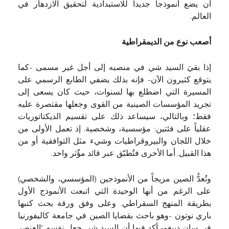
أن يضع أنموذجاً جديداً للاستبدادية لتحقيق الازدهار في
العالم.
أصعب نوع من الديمقراطية
إذا بقيَ السيد شي في منصبه إلى أجل غير مسمى -كما
يتوقع كثيرون الآن- فإنه بذلك يضفي الطابع الرسمي على
المسيرة التي اضطلع بها لسنوات، حيث كان يسعى إلى
تجريد المؤسسات الصينية من القوى وجعلها مقتصرة عليه
فقط؛ وبالتالي، سيساعد ذلك على تقسيم الديكتاتوريات
عقلياً على فئتين: مؤسسية، وشخصية. إذ تعمل الأولى من
خلال اللجان والبيروقراطيات وشيء مثل التوافقية أو من
هذا القبيل. أما الأخرى فتُطبّق عبر قائد مؤّثر واحد.
وتُعدُّ الصين مزيجاً من الأنموذجين (المؤسسي، والشخصي)
على الرغم من أنها الوحيدة التي اتبعت الأنموذج الأول
بطريقة المنهج السقراطي. وعلى وفق ورقة بحث كتبها
باري نوتون -وهو باحث بقضايا الصين في جامعة كاليفورنيا
في سان دييغو- أكد فيها أن السيد شي جعل نفسه “العنصر