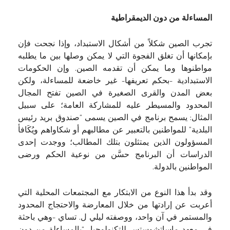
المساءلة من دون الديمقراطية
تجرب الصين شكلاً من أشكال الاستبداد، وإذا نجحت فإن
بإمكانها أن تغلق الفجوة التي لا يمكن وصلها بين ما يطلبه
مواطنوها وما يمكن أن تقدمه الصين. وإن الحكومات
الاستبدادية -بحكم تعريفها- غير خاضعة للمساءلة، ولكن
بعض المدن والقرى الصغيرة في الصين تفتح المجال
المحدود والمسيطر عليه للمشاركة العامة؛ على سبيل
المثال: يسمح برنامج في الصين يسمى “صندوق بريد رئيس
البلدية” للمواطنين بالتعبير عن مطالبهم أو شكاواهم ويُكَافأ
المسؤولون الذين يمتثلون بتلك المطالب؛ ووجدت إحدى
الدراسات أن البرنامج حسَّن من نوعية الحكم ورضى
المواطنين بالدولة.
وقد بدأ هذا النوع من الابتكار مع المجتمعات المحلية التي
أعربت عن إرادتها من خلال المعارضة والاحتجاج المحدود
والمستمر في آن واحد، ووصفته ليلي ل. تساي -وهي باحثة