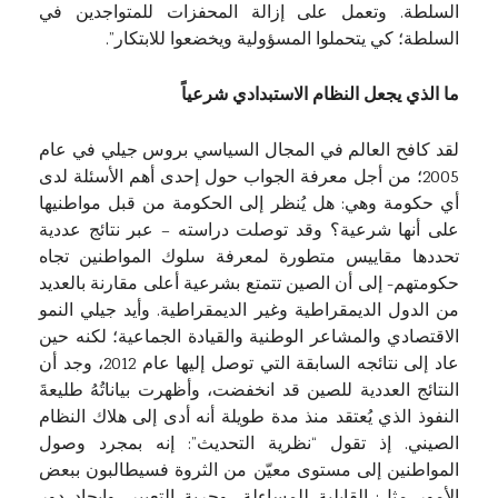
السلطة. وتعمل على إزالة المحفزات للمتواجدين في
السلطة؛ كي يتحملوا المسؤولية ويخضعوا للابتكار”.
ما الذي يجعل النظام الاستبدادي شرعياً
لقد كافح العالم في المجال السياسي بروس جيلي في عام
2005؛ من أجل معرفة الجواب حول إحدى أهم الأسئلة لدى
أي حكومة وهي: هل يُنظر إلى الحكومة من قبل مواطنيها
على أنها شرعية؟ وقد توصلت دراسته – عبر نتائج عددية
تحددها مقاييس متطورة لمعرفة سلوك المواطنين تجاه
حكومتهم- إلى أن الصين تتمتع بشرعية أعلى مقارنة بالعديد
من الدول الديمقراطية وغير الديمقراطية. وأيد جيلي النمو
الاقتصادي والمشاعر الوطنية والقيادة الجماعية؛ لكنه حين
عاد إلى نتائجه السابقة التي توصل إليها عام 2012، وجد أن
النتائج العددية للصين قد انخفضت، وأظهرت بياناتُهُ طليعةَ
النفوذ الذي يُعتقد منذ مدة طويلة أنه أدى إلى هلاك النظام
الصيني. إذ تقول “نظرية التحديث”: إنه بمجرد وصول
المواطنين إلى مستوى معيّن من الثروة فسيطالبون ببعض