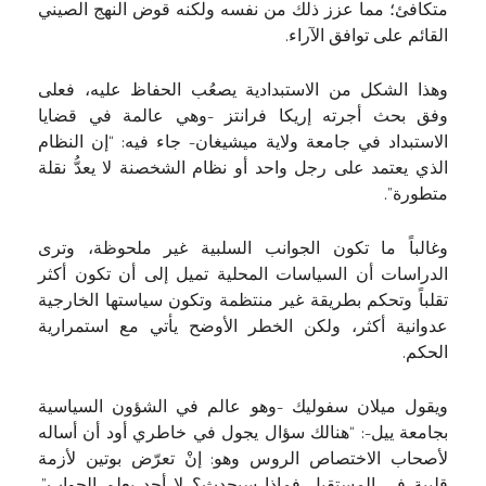
متكافئ؛ مما عزز ذلك من نفسه ولكنه قوض النهج الصيني
القائم على توافق الآراء.
وهذا الشكل من الاستبدادية يصعُب الحفاظ عليه، فعلى
وفق بحث أجرته إريكا فرانتز -وهي عالمة في قضايا
الاستبداد في جامعة ولاية ميشيغان- جاء فيه: “إن النظام
الذي يعتمد على رجل واحد أو نظام الشخصنة لا يعدُّ نقلة
متطورة”.
وغالباً ما تكون الجوانب السلبية غير ملحوظة، وترى
الدراسات أن السياسات المحلية تميل إلى أن تكون أكثر
تقلباً وتحكم بطريقة غير منتظمة وتكون سياستها الخارجية
عدوانية أكثر، ولكن الخطر الأوضح يأتي مع استمرارية
الحكم.
ويقول ميلان سفوليك -وهو عالم في الشؤون السياسية
بجامعة ييل-: “هنالك سؤال يجول في خاطري أود أن أساله
لأصحاب الاختصاص الروس وهو: إنْ تعرّض بوتين لأزمة