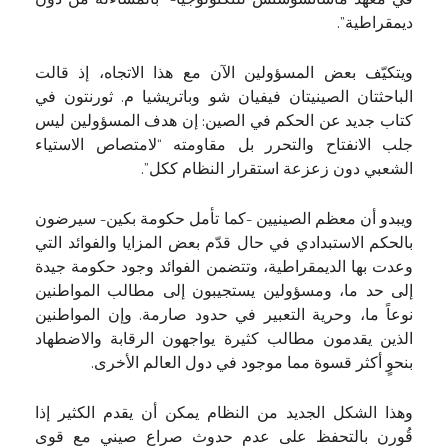
في معهد ماساتشوستس للتكنولوجيا- “بالمساءلة من دون
ديمقراطية”.
ويتكيّف بعض المسؤولين الآن مع هذا الاتجاه، إذ قالت
الباحثتان الصينيتان فيفيان شو وباتريشيا م. ثورنتون في
كتاب جديد عن الحكم في الصين: إن هدف المسؤولين ليس
جلب الانفتاح والتحرر بل مقاومته “لامتصاص الاستياء
الشعبي دون زعزعة استقرار النظام ككل”.
ويبدو أن معظم الصينيين -كما تأمل حكومة بكين- سيرضون
بالحكم الاستبدادي في حال قدّم بعض المزايا والفوائد التي
وعدت بها الديمقراطية، وتتضمن الفوائد وجود حكومة جيدة
إلى حد ما، ومسؤولين يستجيبون إلى مطالب المواطنين
نوعاً ما، وحرية التعبير في حدود صارمة. وإن المواطنين
الذين يقدمون مطالب كثيرة يواجهون الرقابة والاضطهاد
بنحوٍ أكثر قسوة مما موجود في دول العالم الأخرى.
وهذا الشكل الجديد من النظام يمكن أن يقدم الكثير إذا
قُورن بالتحفظ على عدم حدوث صراع صيني مع قوى