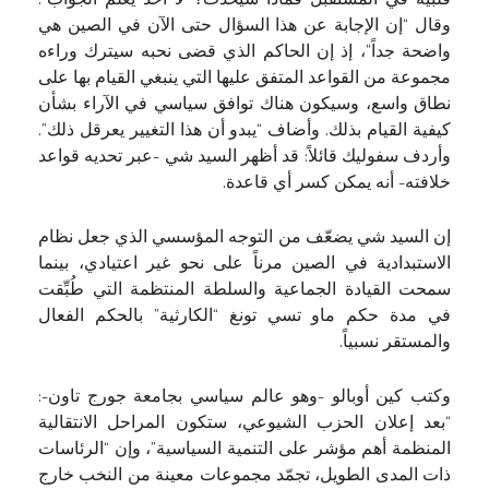
قلبية في المستقبل فماذا سيحدث؟ لا أحد يعلم الجواب”.
وقال “إن الإجابة عن هذا السؤال حتى الآن في الصين هي
واضحة جداً”، إذ إن الحاكم الذي قضى نحبه سيترك وراءه
مجموعة من القواعد المتفق عليها التي ينبغي القيام بها على
نطاق واسع، وسيكون هناك توافق سياسي في الآراء بشأن
كيفية القيام بذلك. وأضاف “يبدو أن هذا التغيير يعرقل ذلك”.
وأردف سفوليك قائلاً: قد أظهر السيد شي -عبر تحديه قواعد
خلافته- أنه يمكن كسر أي قاعدة.
إن السيد شي يضعّف من التوجه المؤسسي الذي جعل نظام
الاستبدادية في الصين مرناً على نحو غير اعتيادي، بينما
سمحت القيادة الجماعية والسلطة المنتظمة التي طُبِّقت
في مدة حكم ماو تسي تونغ “الكارثية” بالحكم الفعال
والمستقر نسبياً.
وكتب كين أوبالو -وهو عالم سياسي بجامعة جورج تاون-:
“بعد إعلان الحزب الشيوعي، ستكون المراحل الانتقالية
المنظمة أهم مؤشر على التنمية السياسية”، وإن “الرئاسات
ذات المدى الطويل، تجمّد مجموعات معينة من النخب خارج