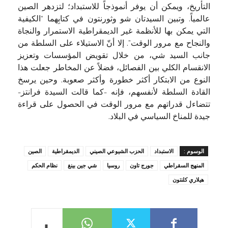
التأريخ، ويمكن أن يوفر أنموذجاً للاستبداد؛ لتزدهر الصين
عالمياً. وتبين السيدتان شو وثورنتون في كتابِهما “الكيفية
التي يمكن بها للأنظمة غير الديمقراطية الاستمرار والنجاة
والنجاح مع مرور الوقت”. إلا أنّ الاستيلاء على السلطة من
جانب السيد شي، من خلال تقويض المؤسسات وتعزيز
الانقسام الكلي بين الفصائل، فضلاً عن المخاطر جعلت هذا
النوع من الابتكار أكثر خطورة وأكثر صعوبة. وحين يرسخ
القادة السلطة لأنفسهم، فإنه -كما قالت السيدة فرانتز-
تتضاءل قدراتهم مع مرور الوقت في الحصول على قراءة
جيدة للمناخ السياسي في البلاد.
الوسوم :
الاستبداد
الحزب الشيوعي الصيني
الديمقراطية
الصين
المنهج السقراطي
جورج تاون
روسيا
شي جين بينغ
نظام الحكم
هيلاري كلنتون