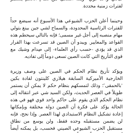
لفترات زمنية محددة.
وحينما أعلن الحزب الشيوعي هذا الأسبوع أنه سيضع حداً
للفترات الرئاسية المحدودة، والسماح لشي جين بينغ بتولي
مهام منصبه إلى أجل غير مسمى؛ فإنه بالتالي سيحطم هذه
القواعد والمعايير. ويبدو أن الصين قد تسرعت بهذا القرار
الذي قد يؤدي -حسب رأي العلماء- إلى صِدام وشيك مع
قوى التأريخ التي كانت الصين تسعى دوماً إلى تفاديه.
ويؤكد تأريخ نظام الحكم في الصين على وصف وزيرة
الخارجية الأميركية السابقة هيلاري كلينتون لقادة بكين
“بالحمقى”؛ وذلك لتمسكهم بنظام حكم لا يمكن أن يستمر
طويلاً في العصر الحديث، ولكن السيد شي عبر انتقاله إلى
نظام الحكم الذي يقوم على حاكم واحد قوي فهو في هذه
الحالة يؤكد على فكرة أن الصين دولة مختلفة وبإمكانها
إعادة تشكيل النظام الاستبدادي لهذا العصر. وإذا نجح، فإنه
لن يضمن مستقبله وحده فقط، ولن يوسع من نطاق
مستقبل الحزب الشيوعي الصيني فحسب، بل يمكنه أيضاً