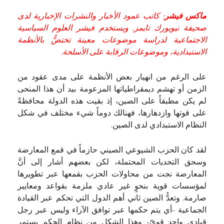
ماكس فيشر
: كاتب عمود الأخبار والنشرات الإخبارية لدى
صحيفة نيويورك تايمز. ويستخدم فيشر العلوم السياسية
الاجتماعية لدراسة موضوعات معينة تختصُّ بالأنظمة
الاستبدادية، وموضوعات الرقابة على الأسلحة.
على الرغم من انهيار بعض الأنظمة على مدى عقود من
الزمن أو تهشم ديمقراطياتها المزعومة بيد أن هذا المنحى
لم يكن مطبقاً على الصين، إذ بقيت هذه الدولة محافظةً
على قوتها وازدهارها، فهنالك دوماً شيء مختلف في شكل
النظام الاستبدادي لدى الصين.
لقد كان الحزب الشيوعي الصيني حازماً في قمع المعارضة
وسحق التحديات المحتملة، لكن بعضهم أشار إلى أنَّ
المعارضة نجت من محاولات الحزب بقمعها عبر تطويرها
لمؤسسات قوية بنحوٍ غير عادي ملزمة بقواعد ومعايير
صارمة. وتعدُّ الصين ثاني أهم الدول التي تحكم عبر القيادة
الجماعية -أي يتم حكمها عبر توافق الآراء وليس عبر رجل
قيادي واحد قويّ- وهذا الشكل من نظام الحكم يستمر