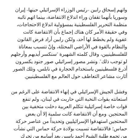
واتهم إسحاق رابين -رئيس الوزراء الإسرائيلي حينها- إيران
وسوريا بأنهما تقفان وراء اندلاع الانتفاضة، بينما اتهم نائبه
منظمة التحرير الفلسطينية بمسؤولية اندلاع الاحتجاجات،
وفي حقيقة الأمر كان هناك إجماع بأن الانتفاضة كانت
عفوية ولم يخطط لها أحد، ولكن رابين أراد فرض القانون
والنظام بالقوة في الأراضي المحتلة، وإنْ تتسبب بمعاناة
للفلسطينيين، وقال كلمته الشهيرة “سنكسر أيديهم وأرجلهم
لو توجب ذلك”. ونشر مصور إسرائيلي صور جنود يكسرون
أذرع فلسطينيين باستخدام الحجارة في نابلس، وتلك الصور
أثارت مشاعر التعاطف حول العالم مع الفلسطينيين.
وفشل الجيش الإسرائيلي في إنهاء الانتفاضة على الرغم من
استعانته بقوات النخبة التي حاربت في لبنان، ولم تنفع
قوات خاصة إسرائيلية تتكلم العربية دخلت متخفية بين
المحتجين. ومع أن الانتفاضة كانت سلمية إلا أن بعض
المحتجين استهدفوا الإسرائيليين وتحديداً من عناصر حركة
حماس؛ فالانتفاضة تسببت بولادة حركة حماس التي نشأت
من تجمع طلبة الشيخ أحمد ياسين بعد أسابيع من تحرك