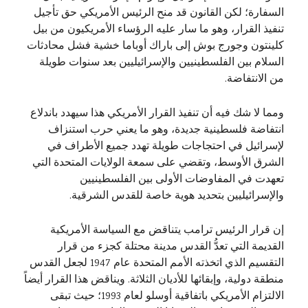
السفارة؛ لكن القانون قد منح الرئيس الأمريكي حق تأجيل
تنفيذ القرار، وهو ما سار عليه الرؤساء الأمريكيون من بيل
كلينتون وجورج بوش إلى باراك أوباما خشية فشل محادثات
السلام بين الفلسطينيين والإسرائيليين بعد سنوات طويلة
من الانتفاضة.
ومما لا شك فيه أن تنفيذ القرار الأمريكي هذا سيهدد باندلاع
انتفاضة فلسطينية جديدة، وهو ما يعني حرب استنزاف
لإسرائيل في احتجاجات طويلة تهدد جميع الأطراف في
الشرق الأوسط، وتقضي على سمعة الولايات المتحدة التي
تعهدت في المفاوضات الأولى بين الفلسطينيين
والإسرائيليين بتحديد هوية خاصة للقدس الشرقية.
إن قرار الرئيس ترامب يتناقض مع السياسة الأمريكية
القديمة التي تعدُّ القدس مدينة محتلة كجزء من قرار
التقسيم الذي اتخذته الأمم المتحدة عام 1947 لجعل القدس
منطقة دولية، وإبقائها للأديان الثلاثة. ويناقض هذا القرار أيضاً
الالتزام الأمريكي باتفاقية أوسلو لعام 1993؛ حيث تبقى