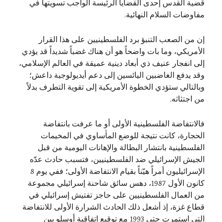
قضية القدس إحدى القضايا الرئيسة الواجب تسويتها في
مفاوضات السلام النهائية.
إن من الصعب التنبؤ برد الفلسطينيين على هذا القرار
الأمريكي، وما بات واضحاً هو أن هناك غضباً شديداً قد يؤدي
إلى انفجار عنيف ذي أبعاد دينية عميقة في العالم الإسلامي،
وقد يدفع الغاضبين اليائسين إلى دعم أيديولوجية داعش؛
وبالتالي ستؤدي الخطوة الأمريكية إلى تقوية التطرف بدلاً
من اجتثاثه.
فالانتفاضة الفلسطينية الأولى أو ما عرفت بانتفاضة
الحجارة، كانت نتيجة للوضع المأساوي في المخيمات
الفلسطينية بانتشار البطالة والإهانات اليومية من قبل
الجيش الإسرائيلي ضد الفلسطينيين، فتسبب حادث عدّه
الإسرائيليون أمراً هيّناً بقيام الانتفاضة الأولى؛ ففي يوم 8
كانون الأول 1987، دهس سائق شاحنة إسرائيلي مجموعة
من العمال الفلسطينيين على حاجز تفتيش إسرائيلي في
قطاع غزة، إذ أشعل ذلك الحادث الشرارة الأولى للانتفاضة
التي استمرت حتى 1993 مع توقيع اتفاقية أوسلو بين