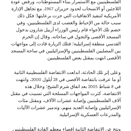
الفلسطينيين مع الاستمرار ببناء المستوطنات، ورفض عودة
اللاجئين أو الانسحاب لحدود حزيران 1967، مع تجاهل الإدارة
الأمريكية لتنفيذ الاتفاقيات التي جرت برعايتها؛ فكل ذلك
سبب حالة من الإحباط والغضب لدى الفلسطينيين، وفي
خضم تلك الأجواء قام رئيس الوزراء أرييل شارون بدخول
المسجد الأقصى والتجول في ساحاته، وقال إن الحرم
القدسي منطقة إسرائيلية؛ فتلك الزيارة قادت إلى مواجهات
بين المصليين الفلسطينيين والإسرائيليين في ساحة المسجد
الأقصى انتهت بمقتل بعض الفلسطينيين.
وعلى إثر تلك الحادثة، اندلعت الانتفاضة الفلسطينية الثانية
أو ما عرفت بانتفاضة الأقصى في 28 أيلول 2000، وانتهت
في 8 شباط 2005 بعد اتفاق شرم الشيخ؛ وخلال هذه
الانتفاضة، كثرت المواجهات المسلحة التي تسببت في مقتل
آلاف الفلسطينيين وإصابة عشرات الآلاف، ومقتل مئات
الإسرائيليين وإصابة العديد منهم، وتدمير عشرات الآليات
والمدرعات العسكرية الإسرائيلية.
ونتج عن الانتفاضة الثانية إقصاء معظم القادة الفلسطينيين