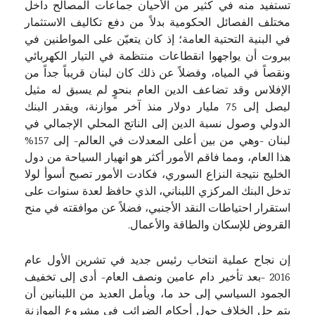
تستفيد منه في كثير من الأحيان جماعات المصالح داخل
مختلف الفصائل الحكومية بدلاً من دفع تكاليف الاستثمار
في البنية التحتية العامة؛ إذ كان يتعيّن على المواطنين في
بيروت أن يواجهوا انقطاعات منتظمة في التيار الكهربائي
ونقصاً في المياه، وفضلاً عن ذلك كان لبنان قريباً جداً من
الإفلاس وقد تضاعف الدين العام بنحوٍ لم يسبق له مثيل
ليصل إلى 75 مليار دولار منذ آخر موازنة، ويقدر البنك
الدولي وصول نسبة الدين إلى الناتج المحلي الإجمالي في
لبنان -وهي من بين أعلى المعدلات في العالم- إلى 157%
هذا العام، ومما فاقم الأمور أكثر هو انهيار السياحة من دول
الخليج نتيجة النزاع السوري، فكادت الأمور تصبح أسوأ لولا
تدخل البنك المركزي اللبناني، الذي حافظ لعدة سنوات على
استقرار احتياطات النقد الأجنبي، فضلاً عن موافقته في منح
القروض للإسكان والطاقة والأعمال.
إن نجاح عملية انتخاب رئيس جديد في تشرين الأول عام
2016 -بعد تأخير دام عامين ونصف العام- أدى إلى تخفيف
الجمود السياسي إلى حد ما، ويأمل العديد من اللبنانين أن
يتم حل الخلاف حول أحكام الضرائب في مشروع الموازنة