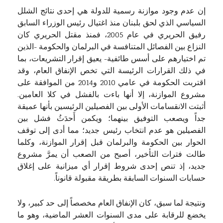
إن عدم وجود موازنة رسمية للدولة هي إحدى نتائج الشلل
السياسي الذي لحق بلبنان منذ اغتيال رئيس الوزراء السابق
رفيق الحريري في عام 2005، فمنذ مقتل الحريري كان
النزاع بين الفصائل المتنافسة في البرلمان والحكومة -الذين
تم اختيارهم على أسس طائفية- يعيق إقرار التشريعات، بما
في ذلك القرارات الرئيسة التي تخص الإنفاق العام، وقد
اقتربت الحكومة في عامي 2010 و2014 من الموافقة على
مشروع الموازنة، إلا أنها باءت بالفشل في كلا العامين.
أثبتت الانقسامات الأولى بين الفصيلين الرئيسين بأنها عميقة
جداً ويصعب التوفيق بينهما؛ ويكمن أَحدَثُ فشل بين
الفصيلين هو عدم انتخاب رئيس جديد؛ مما أدى إلى توقف
الحوار بين الحكومة والبرلمان قبل إقرار الموازنة، وكلما
طالت فترات التأخير، أصبح من الصعب أن يمرَّ مشروع
جديد، إذ تنص إحدى شروط إقرار أي ميزانية على إغلاق
حسابات السنوات السابقة بطريقة مقبولة قانوناً.
ونتيجة لما سبق، كان الإنفاق العام مخصصاً إلى حد كبير، ولا
يخضع للرقابة على مدى السنوات العشر الماضية، وهو ما