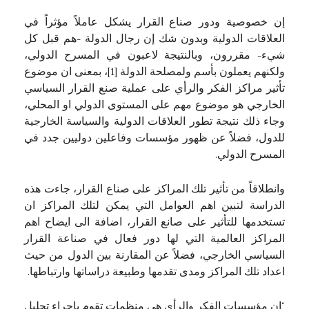
إن خصوصية ودور صناع القرار يشكل عاملاً مؤثراً في
العلاقات الدولية وبدون شك إن رجال الدولة -هم قبل كل
شيء- مقررون، وبالنتيجة لاعبون في المسرح الدولي،
ولكنهم يعملون بأسم ولمصلحة الدولة [1]، بمعنى ان موضوع
تأثير مراكز الفكر والرأي على عملية صنع القرار السياسي
الخارجي هو موضوع مهم على المستوى الدولي او المحلي،
وجاء ذلك نتيجة تطور العلاقات الدولية والسياسة الخارجية
للدول، فضلاً عن ظهور مؤسسات وفاعلين دوليين جدد في
المسرح الدولي.
وانطلاقاً من تأثير تلك المراكز على صناع القرار، جاءت هذه
الدراسة لتبين اهم العوامل التي يمكن لتلك المراكز ان
تستخدمها للتأثير على صانع القرار، اضافة الى ايضاح اهم
المراكز العالمية التي لها دور فعال في صناعة القرار
السياسي الخارجي، فضلاً عن المقارنة بين الدول من حيث
اعداد تلك المراكز ومدى تقدمها وطبيعة دراساتها وارتباطها.
“ان مؤسسات الفكر والرأي هي منظمات تقوم باجراء تحليل