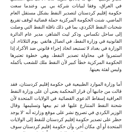
في العراق، وفقا لبيانات شركة بي. بي. وعندما سعت
حكومة إقليم كردستان لتصدير النفط بشكل مستقل العام
الماضي، شنت الحكومة المركزية حملة قضائية لوقف تفريغ
شحنات النفط الكردي، بما في ذلك ناقلة النفط التي وصلت
إلى ساحل تكساس. وذكر ليث الشاهر، مدير عام الدائرة
القانونية في وزارة النفط، في اتصال هاتفي يوم الثلاثاء، أن
الوزارة في بغداد لا تستبعد اتخاذ إجراء قانوني ضد الأكراد إذا
استمروا في محاولة تصدير النفط، وهي خطوة تعتبرها
الحكومة المركزية خطأ كبير لأن النفط ملك للشعب بأكمله
وليس لفئة بعينها.
أما وزارة الموارد الطبيعية في حكومة إقليم كردستان، فقد
قالت من جانبها أن قرار المحكمة يعني أن على وزارة النفط
العراقية إسقاط الدعوى القضائية في الولايات المتحدة لأن
شحنة النفط المتنازع عليها قد تم بيعها وتسليمها. وقال
الوزير الكردي في تصريح نشر على موقع وزارته أنه “لا يوجد
حظر على تصدير حكومة إقليم كردستان للنفط إلى الولايات
المتحدة أو أي مكان آخر، وأن حكومة إقليم كردستان سوف