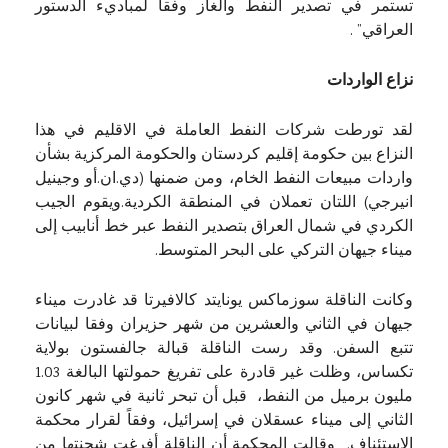
تستمر في تصدير النفط والغاز وفقاً لمباديء الدستور
العراقي” .
نزاع الواردات
لقد تورطت شركات النفط العاملة في الاقليم في هذا
النزاع بين حكومة إقليم كردستان والحكومة المركزية بشأن
واردات مبيعات النفط الخام، ومن ضمنها (دي.ان.أو وجينيل
انيرجي) اللتان تعملان في المنطقة الكردية.ويقوم الجيب
الكردي في شمال العراق بتصدير النفط عبر خط أنابيب إلى
ميناء جيهان التركي على البحر المتوسط.
وكانت الناقلة سوزماكس يونايتد كالافيرتا قد غادرت ميناء
جيهان في الثاني والعشرين من شهر حزيران وفقا لبيانات
تتبع السفن. وقد رست الناقلة قبالة جالفستون بولاية
تكساس، وظلت غير قادرة على تفريغ حمولتها البالغة 1.03
مليون برميل من النفط، قبل أن تبحر ثانية في شهر كانون
الثاني إلى ميناء عسقلان في إسرائيل، وفقاً لقرار محكمة
الاستئناف. وقالت المحكمة أن الناقلة أفرغت شحنتها من