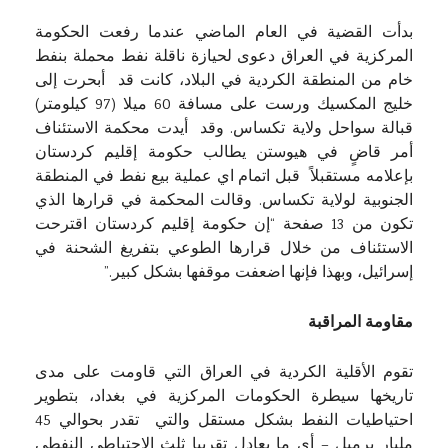
بدأت القضية في العام الماضي عندما رفعت الحكومة
المركزية في العراق دعوى لحيازة ناقلة نفط محملة بنفط
خام من المنطقة الكردية في البلاد، كانت قد أبحرت إلى
خليج المكسيك ورست على مسافة 60 ميلا (97 كيلومتر)
قبالة سواحل ولاية تكساس. وقد أيدت محكمة الاستئناف
أمر قاضٍ في هيوستن يطالب حكومة إقليم كردستان
بإعلامه مستقبلاً قبل اتمام اي عملية بيع نفط في المنطقة
الجنوبية لولاية تكساس. وقالت المحكمة في قرارها الذي
تكون من 13 صفحة “إن حكومة إقليم كردستان اقترحت
الاستئناف من خلال قرارها الطوعي بتفريغ الشحنة في
إسرائيل، وبهذا فإنها اضعفت موقفها بشكل كبير.”
مقاومة المراقبة
تقوم الأقلية الكردية في العراق التي قاومت على مدى
تاريخها سيطرة الحكومات المركزية في بغداد، بتطوير
احتياطيات النفط بشكل مستقل والتي تقدر بحوالي 45
مليار برميل – أي ما يعادل تقريبا ثلث الاحتياطي النفطي