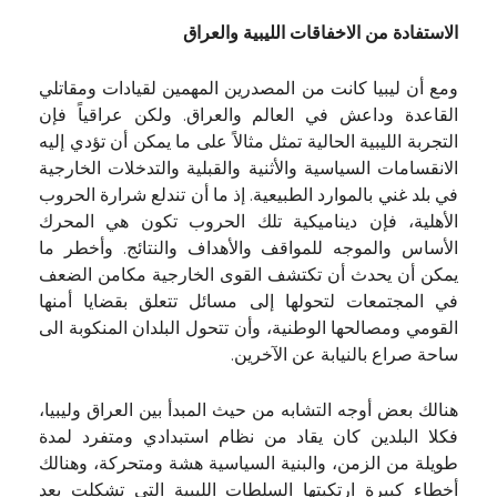
الاستفادة من الاخفاقات الليبية والعراق
ومع أن ليبيا كانت من المصدرين المهمين لقيادات ومقاتلي
القاعدة وداعش في العالم والعراق. ولكن عراقياً فإن
التجربة الليبية الحالية تمثل مثالاً على ما يمكن أن تؤدي إليه
الانقسامات السياسية والأثنية والقبلية والتدخلات الخارجية
في بلد غني بالموارد الطبيعية. إذ ما أن تندلع شرارة الحروب
الأهلية، فإن ديناميكية تلك الحروب تكون هي المحرك
الأساس والموجه للمواقف والأهداف والنتائج. وأخطر ما
يمكن أن يحدث أن تكتشف القوى الخارجية مكامن الضعف
في المجتمعات لتحولها إلى مسائل تتعلق بقضايا أمنها
القومي ومصالحها الوطنية، وأن تتحول البلدان المنكوبة الى
ساحة صراع بالنيابة عن الآخرين.
هنالك بعض أوجه التشابه من حيث المبدأ بين العراق وليبيا،
فكلا البلدين كان يقاد من نظام استبدادي ومتفرد لمدة
طويلة من الزمن، والبنية السياسية هشة ومتحركة، وهنالك
أخطاء كبيرة ارتكبتها السلطات الليبية التي تشكلت بعد