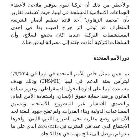
والأخطر من ذلك أن تركيا تقوم بتوفير ملاجئ لأعضاء
الجماعات الاسلامية المسلحة في ليبيا، حيث كشفت تقارير
بأن “محمد الزهاوي” أحد قادة تنظيم أنصار الشريعة
المتطرف قد توفي اثر جراح اصيب بها في إحدى
المستشفيات التركية عندما كان يخضع للعلاج، وأن
السلطات التركية أعادت جثته إلى مصراتة ليدفن هناك.
دور الأمم المتحدة
تم تعيين ممثل خاص للأمم المتحدة في ليبيا في 1/9/2014
ليترأس بعثة الدعم في ليبيا (UNSMIL) وذلك بهدف
مساعدة ليبيا على ادارة التحول الديمقراطي، وتعزيز سيادة
القانون ورصد حماية حقوق الإنسان، واستعادة الأمن العام،
والتصدي للانتشار غير المشروع للأسلحة، وتنسيق
المساعدات الدولية وبناء القدرات. ولم تفلح جهود البعثة لحد
الآن في وضع مقاربة تحل الصراع الليبي-الليبي، وآخرها
الاجتماع الذي عقد في المغرب في 22/3/2015، الذي على ما
يبدو لم يتوصل الى نتائج مهمة في هذا الاتجاه.