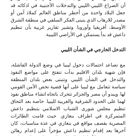
أن الصراع الليبي-الليبي والتدخلات الأجنبية في اذكائه قد
جعل البلاد واحدة من أخطر مناطق العالم كملاذ آمن أو
مصدر للارهاب الذي يتبنى الفكر السلفي في منطقة الشرق
الأوسط، أفريقيا وأوروبا. وتشير تقارير غربية بأن تنظيم
داعش قد بدأ يستمكن في الأراضي الليبية.
التدخل الخارجي في الشأن الليبي
مع تصاعد احتمالات دخول ليبيا في وضع الدولة الفاشلة،
فإن شهية بلدان الاقليم بدأت تنفتح على مواضع النفوذ
والتدخل في الشأن الليبي. وتتبنى بعض بلدان المنطقة
سياسة تتعامل مع ليبيا على أنها قضية تخص الأمن القومي
لها. ويبدو أن مصر والجزائر تتحرك باتجاه انشاء مناطق نفوذ
لهما على الحدود الشرقية والغربية لليبيا. خاصة بعد التحاق
تنظيم مجلس شورى الشباب الاسلامي بتنظيم داعش
المتمركزة في اطراف بنغازي. حيث قامت الطائرات
المصرية بقصف مواقع في بنغازي في عدة مناسبات، كان
آخرها بعد إقدام تنظيم داعش مؤخراً على إعدام رهائن