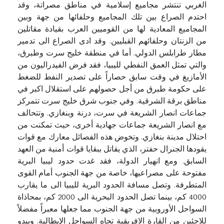
الغربي تنتشر مجاميع إسلامية في مناطق مصراتة، وقد
احتدم الصراع بين تلك المجاميع وحلفائها من جهة وبين
المجاميع المعادية لها من القوميين العرب بقيادة مقاتلين
من الزنتان وحلفائهم القبليين. وقد ادى الصراع الى تدمير
مطار طرابلس الدولي. أما في منطقة خليج سرت وطبرق،
والتي تمثل العمق النفطي لليبيا، فقد فرض الفيدراليون من
الأمازيغ في وقت سابق حصاراً على تصدير النفط للضغط
على حكومة طبرق من أجل حصولهم على استقلال اكبر في
مناطق برقة الشرقية. وفي جنوب شرق خليج سرت تتمركز
جماعات انصار الشريعة في سرت، درنة وبنغازي. وتتحالف
مع انصار الشريعة جماعات جهادية أخرى، حيث تمكنت من
احتلال مدينة بنغازي. وتخوض هذه الفصائل معارك مع قوات
يقودها الجنرال حفتر، الذي يقاتل ببقايا قوات أمنية من العهد
السابق. ومع انهيار الدولة، فقد غدت حدود ليبيا البرية
مفتوحة على مصراعيها، خاصة من جهة الجنوب أمام القوى
المتطرفة. وتصل مسافة الحدود البرية لليبيا الى ما يقارب
4000 كم، بينما تصل الحدود البحرية الى 2000 كم، بمحاذاة
السواحل الأوروبية من جهة الجنوب مما جعلها معبراً مفضلاً
للاجئين من القارة الافريقية تجاه السواحل الإيطالية. ويبدو