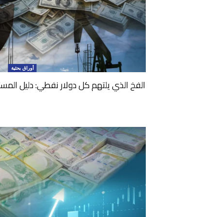
أوراق بحثية
الفخ الذي يلتهم كل دولار نفطي: دليل المست