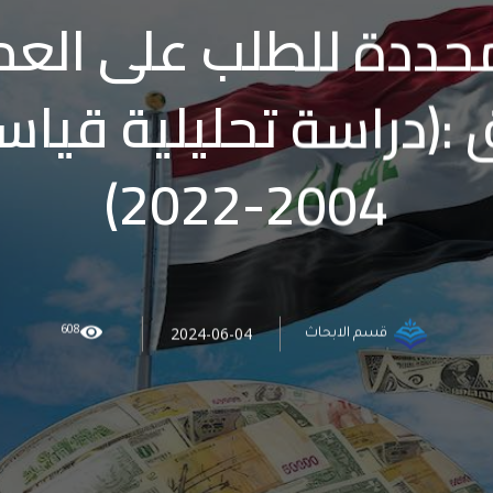
حددة للطلب على العمل
 :(دراسة تحليلية قياس
2004-2022)
608
2024-06-04
قسم الابحاث