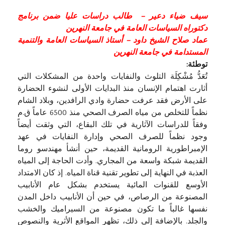
سيف ضياء دعير – طالب دراسات عليا ضمن برنامج
دكتوراه السياسات العامة في جامعة النهرين
عماد صلاح الشيخ داود – أستاذ السياسات العامة والتنمية
المستدامة في جامعة النهرين
توطئة:
تُعَدُّ مُشْكِلَة التلوث والنفايات واحدة من المشكلات التي
أثارت اهتمام الإنسان منذ البدايات الأولى لنشوء الحضارة
على الأرض فقد عرفت حضارة وادي الرافدين، وبلاد الشام
نظماً للتخلص من مياه الصرف الصحي منذ 6500 عاماً ق.م
وفقاً للدراسات الآثارية في تلك البقاع، التي وثقت أيضاً
وجود نظماً للصرف الصحي وإدارة النفايات في عهد
الإمبراطورية الرومانية القديمة، حين أنشأ مهندسو روما
القديمة شبكة واسعة من المجاري. وأدت الحاجة إلى المياه
العذبة في النهاية إلى تطوير تقنية قناة المياه. إذ كان الامتداد
الأوسع للقنوات المائية يستخدم بشكل عام الأنابيب
المصنوعة من الرصاص، في حين أن الأنابيب داخل المدن
نفسها غالباً ما تكون مصنوعة من السيراميك والخشب
والجلد. بالإضافة إلى ذلك، تظهر المواقع الأثرية والنصوص