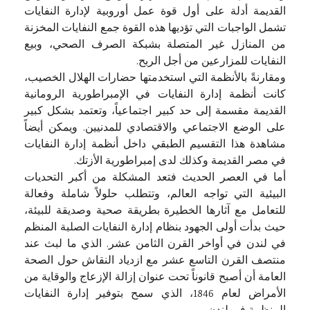
القديمة أدلة على أول قوة عمل أوروبية لإدارة النفايات
تشمل الواجبات التي تؤديها هذه القوة جمع النفايات المخزنة
من المنازل غير المتصلة بشبكة الصرف الصحي، وبيع
النفايات للمزارعين من أجل الربح.
ومقارنةً بالأنظمة التي استخدمتها حضارات الهلال الخصيب،
كانت أنظمة إدارة النفايات في الإمبراطورية الرومانية
القديمة مقسمة إلى حد كبير اجتماعياً، وتعتمد بشكل كبير
على الوضع الاجتماعي والاقتصادي للمدنيين. ويمكن أيضاً
مشاهدة هذا التقسيم الطبقي داخل أنظمة إدارة النفايات
في مصر القديمة وكذلك لدى إمبراطورية الأزتك.
أما في العصر الحديث فتعد المشكلة من أكبر التحديات
البيئية التي تواجه العالم، وتتطلب حلولاً شاملة وفعالة
للتعامل مع آثارها الخطيرة بطريقة صحية وصديقة للبيئة،
حيث بدأت أولى الجهود بنظام إدارة النفايات الصلبة المنظم
في لندن في أواخر القرن الثامن عشر. الذي ما لبث عند
منتصف القرن التاسع عشر مع ازدياد النقاش حول الصحة
العامة أن أصبح قانوناً تحت عنوان إزالة الإزعاج والوقاية من
الأمراض لعام 1846، الذي سمح بتوفير إدارة النفايات