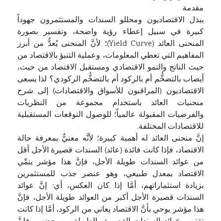
مقدمة
يبذل الاقتصاديون ومحللو السندات والمستثمرون جهوداً
كبيرة في سبيل إعطاء رؤية واضحة، وتفسير بصورة
المنحنى العائد (Yield Curve)؛ لأنَّ المنحنى يُعدُّ من أبرز
المفاهيم التي تعطي المعلومات، وعملية التنبؤ بالاقتصاد من
حيث الناتج والنمو الاقتصادي ومستقبل الاقتصاد من حيث،
أيصاب بالتضخُّم أم بالركود أم بالتضخُّم الركودي؟ لذا يسعى
الاقتصاديون (المراقبون للأسواق والاقتصادات) إلى شرح
منحنيات العائد باستخدام مجموعة من النظريات
والفرضيات المقبولة عالمياً؛ للوصول التوقعات المستقبلية
للاقتصادات المختلفة.
إنَّ منحنى العائد له أهمية كبيرة؛ لأنَّه معنيٌّ بمعرفة حالة
الاقتصاد، فإذا كانت فائدة (عائد) السندات قصيرة الأجل أقل
من عوائد السندات طويلة الأجل، فإنَّ هذا مؤشر ينمِّي
الاقتصاد بمعدل طبيعي، وهو عنصر جذب للمستثمرين
بزيادة استثماراتهم، أمَّا إذا كان العكس، أي: إنَّ عوائد
السندات قصيرة الأجل أكبر من العوائد طويلة الأجل، فإنَّ
هذا مؤشر يوحي بأنَّ الاقتصاد يعاني من الركود، أمَّا إذا كانت