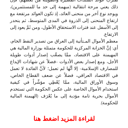
تقترب عوائد السندات القصيرة والطويلة من بعضهم، فإنَّ
ذلك يعني مرحة انتقالية (مبهمة إلى حد ما للمستثمرين)،
ويوجد نوع آخر من منحنى العائد، إذ تكون العوائد مرتفعة مع
ارتفاع المنحنى إلى الذروة في المدى المتوسط، ثم ينحدر
إلى الأسفل عند فترات الاستحقاق الأطول، ومن ثَمَّ يعود إلى
الارتفاع.
معظم الأموال المـتأتية إلى العراق من تصدير النفط الخام،
أي: إنَّ الخزانة المركزية للحكومة متمثلة بوزارة المالية هي
المهيمنة على الاقتصاد، ممَّا يصعِّب إصدار أدوات طويلة
الأجل، ومع إصدار بعض الأدوات -فضلاً عن شهادات الإيداع
للمصارف الإسلامية- إلا أنَّها لم تعمل؛ لأنَّ الفائدة لا تعمل
في الاقتصاد العراقي، فضلاً عن ضعف القطاع الخاص،
وسوق الأوراق المالية، ممَّا يُعْطِي مؤشِّراً في كيفية
استخدام الأموال الخاصة على عكس الحكومة التي تستخدم
الأموال بحرية تامة مؤدية إلى ما يُعْرَف (الهيمنة المالية
للحكومة).
لقراءة المزيد اضغط هنا