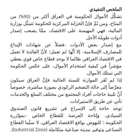
الملخص التنفيذي
تشكِّل الأموال الحكومية في العراق أكثر من (90%) من
المتاح، ومن ثَمَّ فإنَّ الخزانة المركزية للحكومة تتمثَّل بوزارة
المالية، فهي المهيمنة على الاقتصاد، ممَّا يصعب إصدار
أدوات طويلة الأجل.
مع إصدار بعض الأدوات -فضلاً عن شهادات الإيداع
للمصارف الإسلامية- إلا أنَّها لم تعمل؛ لأنَّ الفائدة لا تعمل
في الاقتصاد العراقي طالما لا يوجد قطاع خاص قوي يعطي
مؤشراً في كيفية استخدام الأموال، على عكس الحكومة
التي تمتلك الأموال.
إذا لم تُقَر الموازنة للسنة الحالية فإنَّ العراق سيكون
معرَّضاً إلى حالة التضخم الركودي بصورة مباشرة، خصوصاً
أنَّ تلبية حاجات أفراد المجتمع من مختلف السلع والخدمات
تأتي عن طريق الاستيرادات.
توجد حاجة إلى الإسراع في تشريع قانون الصندوق
السيادي، وإتاحة الفرصة للقطاع الخاص –بمؤازرة
الحكومة-؛ للنهوض بواقع الاقتصاد العراقي، لا سيَّما القطاع
الصناعي وتوفير مدينة صناعية متكاملة (Industrial Zone).