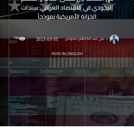
الركودي في الاقتصاد العراقي: سندات
الخزانة الأمريكية نموذجاً
742
2023-03-05
د. علي عبد الكاظم دعدوش
READ IN:
ENGLISH