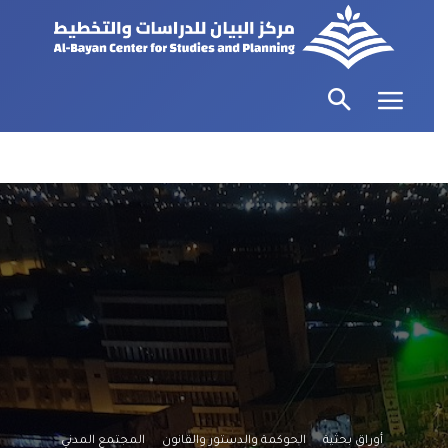
أوراق بحثية
الحوكمة والدستور والقانون
المجتمع المدني