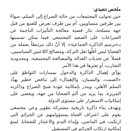
ملخص تنفيذي:
حين تحولتِ المجتمعات من حالة الصراع إلى السلم، سواءً
بين طرفين متساويين، أم بين طرف تعرض للقمع من قبل
جهة مسلحة، تثار قضية معالجة التأثيرات الناجمة عن
الصراعات على الصعيد المجتمعي فيما يمكن تسميتها
بـ»ترميم الذاكرة الجماعية». إلا أنَّ ذلك مرتبطاً بجملة من
القضايا ليس أقلّها ثقل التركة، ومصالح اللاعبين السياسيين،
فضلاً عن تحديات العدالة والمصالحة المجتمعية، ومحدودية
التجارب، أو تعثرها في هذا الأمر.
يؤدِّي إهمال الذاكرة والدخول بمسارات التواطؤ على
«الصمت، والنسيان، والإهمال» إلى تناقض خطير يهدِّد
السلم الأهلي، وينذر بإمكانية عودة شبح الصراع وذاكرته
المريرة، بما يزيد من ألم الضحايا من جهة، ويقضي على
إمكانيات الاستقرار على مستوى الدولة.
وتهدف بناء ذاكرة تاريخية مشتركة تطوير وعي مجتمعي
يقوم على اعتراف الجناة بمسؤوليتهم عن الجرائم التي
ارتكبت في الماضي، وإبداء الندم والاعتذار للضحايا، لمنع
إمكانية ارتكاب الجرائم في المستقبل.