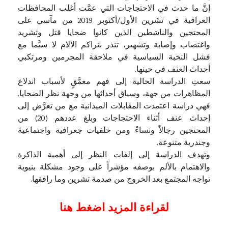
إنَّ ما حدث في الاحتجاجات التي عمَّت أغلب المحافظات
العراقية في تشرين الأول/أكتوبر 2019 من مآسي على
المحتجين والناشطين الذين كانوا ضحايا قتل وتشريد
واغتصاب وإصابة وتشهير، تنذر بتراكم الآلام لا سيَّما مع
فشل النخبة السياسية في ملاحقة المجرمين ومرتكبي
أحداث العنف في حينها.
سعتِ الدراسة الحالية إلى فهم معمَّقٍ لأسباب اندلاع
المظاهرات من جهة، وسياق أحداثها من وجهة نظر الضحايا.
فهي دراسة اعتمدت المقابلات الميدانية مع من تعرَّض إلى
إحداث عنف أثناء الاحتجاجات وبلغ عددهم (20) من
المحتجين رجالاً ونساءً ومن خلفيات جغرافية واجتماعية
وجندرية متنوعة.
وتهدف الدراسة إلى إلفات النظر إلى أهمية الذاكرة
والاهتمام بالألم بوصفه مؤشراً على وجود مشكلة بنيوية
تواجه المجتمع بعد الخروج من صدمة تشرين وما رافقها.
لقراءة المزيد اضغط هنا