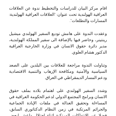
اقام مركز البيان للدراسات والتخطيط ندوة عن العلاقات
العراقية الهولندية تحت عنوان: “العلاقات العراقية الهولندية:
المسارات والتطلعات”.
وعقدت الندوة على هامش توديع السفير الهولندي ميشيل
رينتينر، وحاضر فيها بالإضافة الى سفير المملكة الهولندية،
مدير دائرة حقوق الانسان في وزارة الخارجية العراقية
الدكتور هشام العلوي.
وتناولت الندوة مراجعة للعلاقات بين البلدين على الصعد
السياسية والأمنية ومكافحة الإرهاب والتنمية الاقتصادية
ودعم المسار الديمقراطي في العراق.
وشدد السفير الهولندي على اهتمام بلاده بملف حقوق
الانسان وبرامج المجتمع الدولي لدعم الحكومة العراقية في
المساءلة وتحقيق العدالة في ملفات الإبادة الجماعية
والجرائم المرتكبة في زمن النظام الدكتاتوري السابق،
فضلا عن الانتهاكات المرتكبة اثناء احتلال داعش لبعض