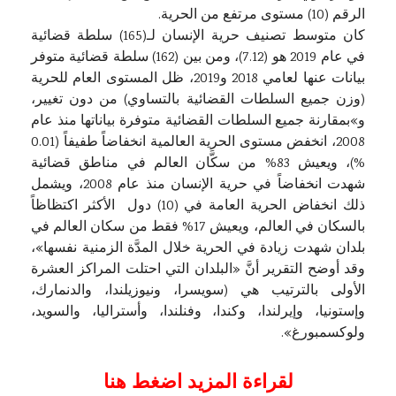
الرقم (10) مستوى مرتفع من الحرية.
كان متوسط تصنيف حرية الإنسان لـ(165) سلطة قضائية
في عام 2019 هو (7.12)، ومن بين (162) سلطة قضائية متوفر
بيانات عنها لعامي 2018 و2019، ظل المستوى العام للحرية
(وزن جميع السلطات القضائية بالتساوي) من دون تغيير،
و»بمقارنة جميع السلطات القضائية متوفرة بياناتها منذ عام
2008، انخفض مستوى الحرية العالمية انخفاضاً طفيفاً (0.01
%)، ويعيش 83% من سكَّان العالم في مناطق قضائية
شهدت انخفاضاً في حرية الإنسان منذ عام 2008، ويشمل
ذلك انخفاض الحرية العامة في (10) دول الأكثر اكتظاظاً
بالسكان في العالم، ويعيش 17% فقط من سكان العالم في
بلدان شهدت زيادة في الحرية خلال المدَّة الزمنية نفسها»،
وقد أوضح التقرير أنَّ «البلدان التي احتلت المراكز العشرة
الأولى بالترتيب هي (سويسرا، ونيوزيلندا، والدنمارك،
وإستونيا، وإيرلندا، وكندا، وفنلندا، وأستراليا، والسويد،
ولوكسمبورغ».
لقراءة المزيد اضغط هنا