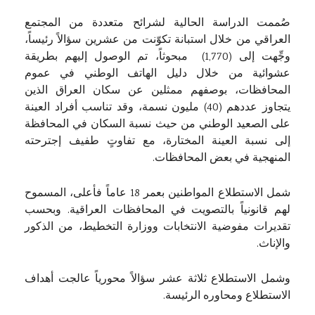
صُممت الدراسة الحالية لشرائح متعددة من المجتمع
العراقي من خلال استبانة تكوّنت من عشرين سؤالاً رئيساً،
وجِّهت إلى (1,770) مبحوثاً، تم الوصول إليهم بطريقة
عشوائية من خلال دليل الهاتف الوطني في عموم
المحافظات، بوصفهم ممثلين عن سكان العراق الذين
يتجاوز عددهم (40) مليون نسمة، وقد تناسب أفراد العينة
على الصعيد الوطني من حيث نسبة السكان في المحافظة
إلى نسبة العينة المختارة، مع تفاوتٍ طفيف إجترحته
المنهجية في بعض المحافظات.
شمل الاستطلاع المواطنين بعمر 18 عاماً فأعلى، المسموح
لهم قانونياً بالتصويت في المحافظات العراقية. وبحسب
تقديرات مفوضية الانتخابات ووزارة التخطيط، من الذكور
والإناث.
وشمل الاستطلاع ثلاثة عشر سؤالاً محورياً عالجت أهداف
الاستطلاع ومحاوره الرئيسة.