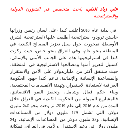
علي زياد العلي،
باحث متخصص في الشؤون الدولية
والاستراتيجية
في بداية عام 2016 أعلنت كندا -على لسان رئيس وزرائها
جاستن ترودو- استراتيجية أطلقت عليها (استراتيجية الشرق
الأوسط)، تمحورت حول سبل تعزيز المصالح الكندية في
المنطقة بنحو عام، وفي العراق بنحو خاص، حيث ركزت
كندا في استراتيجيتها هذه على الجانب الأمني والإنمائي،
كسبيل لتعزيز أمنها ومصالحها الاستراتيجية في المنطقة،
حيث ستنفق أكثر من ملياريدولار على الأمن والاستقرار
والمساعدة الإنسانية والإنمائية، تدعم كندا جهود الحكومة
العراقية لاستعادة الاستقرار، وتهدئة الانقسامات المجتمعية،
وبناء حكم فعال وشامل، وتحفيز النمو الاقتصادي،
فالمشاريع الممولة من الحكومة الكندية في العراق خلال
المدة من عام 2016 إلى عام 2019، تراوحت بنحو 240 مليون
دولار، التي تشمل 179 مليون دولار من المساعدات
الإنسانية، و38 مليون دولار من المساعدات الإنمائية، و24
مليون دولار في دعم الاستقرار والأمن في العراق، فمكانة