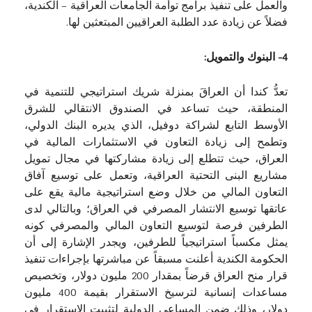
والعمل على تنفيذ برامج توأمة الجامعات العراقية – الكندية،
فضلاً عن زيادة عدد الطلبة العراقيين المبتعثين لها.
4- البنوك والتمويل:
تعدُّ كندا أن العراقَ بمنزلة شريك استراتيجي للتنمية في
المنطقة، حيث تساعد في الصندوق الانتقالي للشرق
الأوسط التابع لشراكة دوفيل، الذي يديره البنك الدولي،
وتطمح إلى زيادة التعاون في الاستثمارات المالية في
العراق، حيث تتطلع إلى زيادة مشاركتها في مجال تمويل
مشاريع البنى التحتية العراقية، وتعمل على توسيع آفاق
التعاون المالي من خلال وضع استراتيجية مالية يقع على
عاتقها توسيع الانتشار المصرفي في العراق؛ وبالتالي لدى
الطرفين فرصة لتوسيع التعاون المالي والمصرفي كونه
يمثل مكسباً استراتيجياً للطرفين، ويجدر الإشارة إلى أن
الحكومة الكندية أعلنت مسبقاً عن مباشرتها بإجراءات تنفيذ
قرار منح العراق قرضاً بمقدار 200 مليون دولار، وتخصيص
مساعدات إنسانية لترسيخ الاستقرار بقيمة 400 مليون
دولار، وذلك ضمن المساعي الدولية لتثبيت الاستقرار في