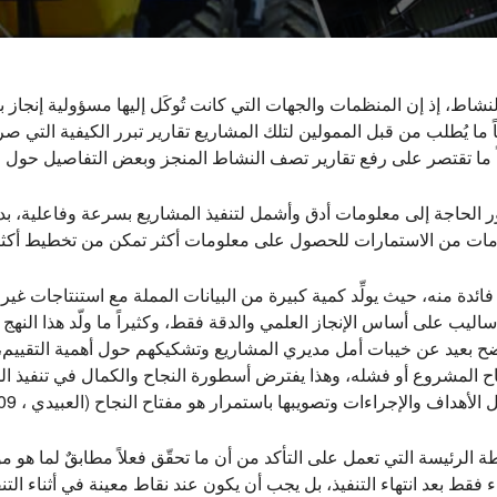
 النشاط، إذ إن المنظمات والجهات التي كانت تُوكَل إليها مسؤولية إن
 ما يُطلب من قبل الممولين لتلك المشاريع تقارير تبرر الكيفية التي ص
اً ما تقتصر على رفع تقارير تصف النشاط المنجز وبعض التفاصيل حول
ر الحاجة إلى معلومات أدق وأشمل لتنفيذ المشاريع بسرعة وفاعلية، بدأ
ت من الاستمارات للحصول على معلومات أكثر تمكن من تخطيط أكثر دقة وإ
ئدة منه، حيث يولِّد كمية كبيرة من البيانات المملة مع استنتاجات غير
اليب على أساس الإنجاز العلمي والدقة فقط، وكثيراً ما ولّد هذا النه
واضح بعيد عن خيبات أمل مديري المشاريع وتشكيكهم حول أهمية التقييم،
اح المشروع أو فشله، وهذا يفترض أسطورة النجاح والكمال في تنفيذ الم
لأهداف والإجراءات وتصويبها باستمرار هو مفتاح النجاح (العبيدي ، 2009).
شطة الرئيسة التي تعمل على التأكد من أن ما تحقّق فعلاً مطابقٌ لما هو
فقط بعد انتهاء التنفيذ، بل يجب أن يكون عند نقاط معينة في أثناء التنف