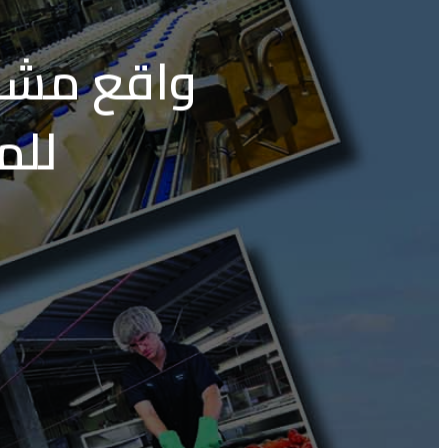
واقع مشار
للمب