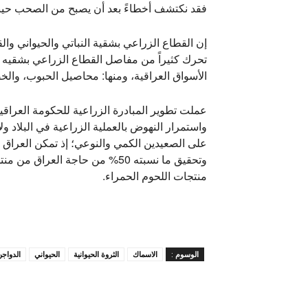
فقد نكتشف أخطاءً بعد أن يصبح من الصحب حينها 
إن القطاع الزراعي بشقية النباتي والحيواني وا
تحرك كثيراً من مفاصل القطاع الزراعي بشقيه ا
الأسواق العراقية، ومنها: محاصيل الحبوب، والخ
عملت تطوير المبادرة الزراعية للحكومة العرا
واستمرار النهوض بالعملية الزراعية في البلاد ول
على الصعيدين الكمي والنوعي؛ إذ تمكن العراق ب
وتحقيق ما نسبته 50% من حاجة ا
منتجات اللحوم الحمراء.
الوسوم :
الاسماك
الثروة الحيوانية
الحيواني
الدواج