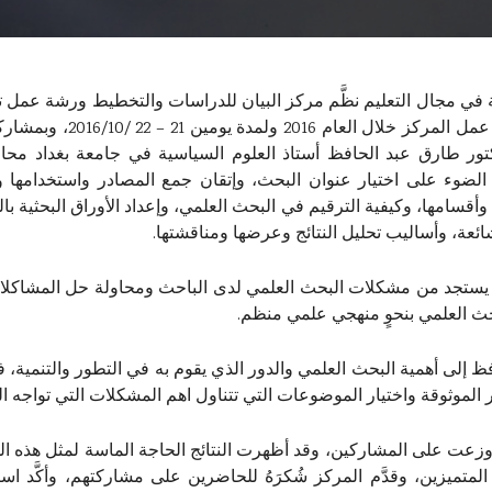
 في مجال التعليم نظَّم مركز البيان للدراسات والتخطيط ورشة عمل تدر
)، وذلك ضمن سلسلة ورش 
دكتور طارق عبد الحافظ أستاذ العلوم السياسية في جامعة بغداد 
الضوء على اختيار عنوان البحث، وإتقان جمع المصادر واستخدامها وق
وأقسامها، وكيفية الترقيم في البحث العلمي، وإعداد الأوراق البحثية باللغ
لشائعة، وأساليب تحليل النتائج وعرضها ومناقشتها.
ستجد من مشكلات البحث العلمي لدى الباحث ومحاولة حل المشاكلات ا
بحث العلمي بنحوٍ منهجي علمي منظم.
ظ إلى أهمية البحث العلمي والدور الذي يقوم به في التطور والتنمية،
الموثوقة واختيار الموضوعات التي تتناول اهم المشكلات التي تواجه ال
ات وزعت على المشاركين، وقد أظهرت النتائج الحاجة الماسة لمثل ه
المتميزين، وقدَّم المركز شُكرَهُ للحاضرين على مشاركتهم، وأكَّد ا