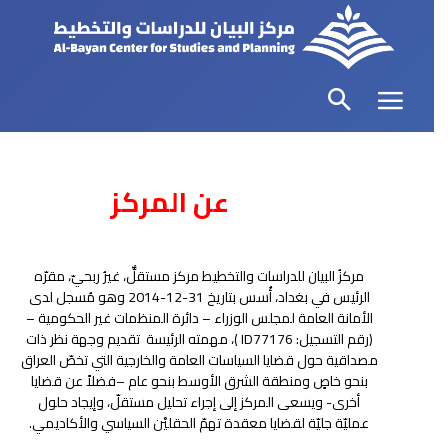
عن المركز
مركزُ البيان للدراسات والتخطيط مركز مستقلٌّ، غيرُ ربحيّ، مقرّه
الرئيس في بغداد، أُسس بتاريخ 31-12-2014 وهو مُسجل لدى
الأمانة العامة لمجلس الوزراء – دائرة المنظمات غير الحكومية –
(رقم التسجيل: ID77176 )، مهمته الرئيسة تقديم وجهة نظر ذات
مصداقية حول قضايا السياسات العامة والخارجية التي تخصّ العراق
بنحو خاصٍ ومنطقة الشرق الأوسط بنحو عام –فضلاً عن قضايا
أخرى- ويسعى المركز إلى إجراء تحليل مستقلّ، وإيجاد حلول
عمليّة جليّة لقضايا معقدة تهمّ الحقليْن السياسي والأكاديمي.