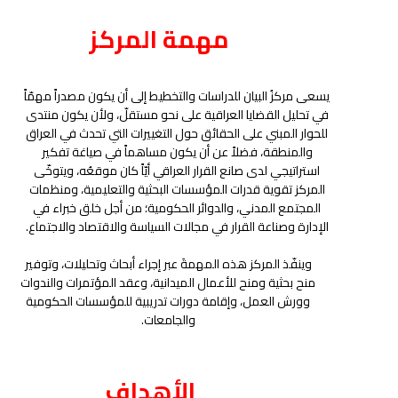
مهمة المركز
يسعى مركزُ البيان للدراسات والتخطيط إلى أن يكون مصدراً مهمّاً
في تحليل القضايا العراقية على نحو مستقلّ، ولأن يكون منتدى
للحوار المبني على الحقائق حول التغييرات التي تحدث في العراق
والمنطقة، فضلاً عن أن يكون مساهماً في صياغة تفكير
استراتيجي لدى صانع القرار العراقي أيّاً كان موقعُه، ويتوخّى
المركز تقوية قدرات المؤسسات البحثية والتعليمية، ومنظمات
المجتمع المدني، والدوائر الحكومية؛ من أجل خلق خبراء في
الإدارة وصناعة القرار في مجالات السياسة والاقتصاد والاجتماع.
وينفّذ المركز هذه المهمةَ عبر إجراء أبحاث وتحليلات، وتوفير
منح بحثية ومنح للأعمال الميدانية، وعقد المؤتمرات والندوات
وورش العمل، وإقامة دورات تدريبية للمؤسسات الحكومية
والجامعات.
الأهداف