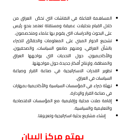
المساهمة الفاعلة في النقاشات التي تخصّ العراق من
خلال القيام بتحليلات عميقة ومستقلة تعتمد بنحوٍ رئيس
على البحوث والدراسات التي يقوم بها علماء ومتخصصون.
تشجيع الحوار المبني على المعلومات والحقائق للخبراء
بالشأن العراقي، ومنهم صانعو السياسات، والصحفيون،
والأكاديميون، حول التحديات التي يواجهها العراق
والمنطقة، ولإنتاج أفكار جديدة حول مواجهتها.
تطوير القدرات الاستراتيجية في صناعة القرار وصياغة
السياسات في العراق.
تهيئة خبراء في المؤسسات السياسية والأكاديمية بمهارات
في صناعة القرار والإدارة.
إقامة صلات محلية وإقليمية مع المؤسسات الاقتصادية
والتعليمية والسياسية.
إنشاء مشاريع بحثية استراتيجية وتعزيزها.
يهتم مركز البيان