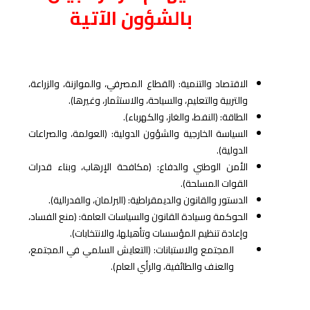
بالشؤون الآتية
الاقتصاد والتنمية: (القطاع المصرفي، والموازنة، والزراعة،
والتربية والتعليم، والسياحة، والاستثمار، وغيرها).
الطاقة: (النفط، والغاز، والكهرباء).
السياسة الخارجية والشؤون الدولية: (العولمة، والصراعات
الدولية).
الأمن الوطني والدفاع: (مكافحة الإرهاب، وبناء قدرات
القوات المسلحة).
الدستور والقانون والديمقراطية: (البرلمان، والفدرالية).
الحوكمة وسيادة القانون والسياسات العامة: (منع الفساد،
وإعادة تنظيم المؤسسات وتأهيلها، والانتخابات).
المجتمع والاستبانات: (التعايش السلمي في المجتمع،
والعنف والطائفية، والرأي العام).