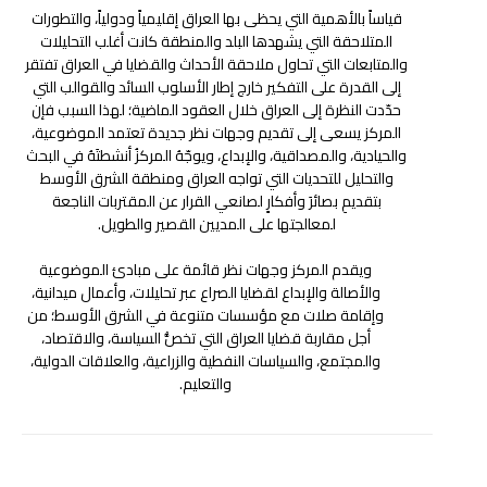
قياساً بالأهمية التي يحظى بها العراق إقليمياً ودولياً، والتطورات
المتلاحقة التي يشهدها البلد والمنطقة كانت أغلب التحليلات
والمتابعات التي تحاول ملاحقة الأحداث والقضايا في العراق تفتقر
إلى القدرة على التفكير خارج إطار الأسلوب السائد والقوالب التي
حدّدت النظرة إلى العراق خلال العقود الماضية؛ لهذا السبب فإن
المركز يسعى إلى تقديم وجهات نظر جديدة تعتمد الموضوعية،
والحيادية، والمصداقية، والإبداع، ويوجّهُ المركزُ أنشطتَهُ في البحث
والتحليل للتحديات التي تواجه العراق ومنطقة الشرق الأوسط
بتقديمِ بصائرَ وأفكارٍ لصانعي القرار عن المقتربات الناجعة
لمعالجتها على المديين القصير والطويل.
ويقدم المركز وجهات نظر قائمة على مبادئ الموضوعية
والأصالة والإبداع لقضايا الصراع عبر تحليلات، وأعمال ميدانية،
وإقامة صلات مع مؤسسات متنوعة في الشرق الأوسط؛ من
أجل مقاربة قضايا العراق التي تخصُّ السياسة، والاقتصاد،
والمجتمع، والسياسات النفطية والزراعية، والعلاقات الدولية،
والتعليم.