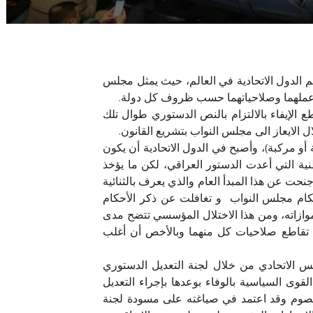
به لدى معظم الدول الاتحادية في العالم، حيث يمثل مجلس
 عملهما وصلاحياتهما حسب ظروف كل دولة.
الإيفاء بالالتزام بالنص الدستوري طوال تلك
 الايعاز الى مجلس النواب بتشريع القانون.
و مركبة)، وأصبح في الدول الاتحادية أن يكون
 أخذت به الجمعية الوطنية التي أعدت الدستور العراقي، لكن ما يؤخذ
حت عن هذا المبدأ العام والذي يعرف بالثنائية
حكام مجلس النواب و تغافلت عن ذكر الأحكام
وازاته، ومن هذا الاختلال المؤسسي تتضح مدى
تقاطع صلاحيات كل منهما وبالأخص أن أغلب
 الاتحادي من خلال لجنة التعديل الدستوري
22 تموز 2009 والتي لم يؤخذ بها حيث تنصلت القوى السياسية بالوفاء بوعدها بإجراء التعديل
عصوم وقد اعتمد في صياغته على مسودة لجنة