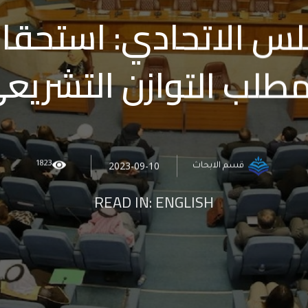
لس الاتحادي: استحق
طلب التوازن التشريع
1823
2023-09-10
قسم الابحاث
READ IN:
ENGLISH