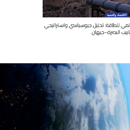
الاقتصاد والتنمية
المي للطاقة: تحليل جيوسياسي واستراتيجي
ابيب البصرة–جيهان