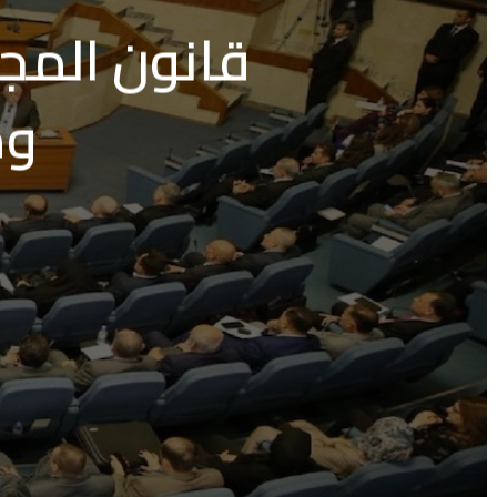
قانون المج
وم