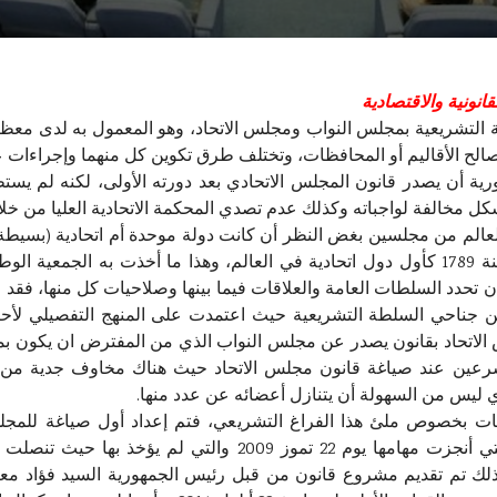
انونية والاقتصادية
اقي لسنة 2005 تكوين السلطة التشريعية بمجلس النواب ومجلس الاتحاد، وهو المعمول 
الح الأقاليم أو المحافظات، وتختلف طرق تكوين كل منهما وإجراءات
 أن يصدر قانون المجلس الاتحادي بعد دورته الأولى، لكنه لم يستطع 
كل مخالفة لواجباته وكذلك عدم تصدي المحكمة الاتحادية العليا من خلال
الم من مجلسين بغض النظر أن كانت دولة موحدة أم اتحادية (بسيطة أ
هناك مجلسين منذ تشكل الولايات الامريكية سنة 1789 كأول دول اتحادية في العالم، وهذا ما
تحدد السلطات العامة والعلاقات فيما بينها وصلاحيات كل منها، فقد جن
ين جناحي السلطة التشريعية حيث اعتمدت على المنهج التفصيلي لأ
الاتحاد بقانون يصدر عن مجلس النواب الذي من المفترض ان يكون بم
مشرعين عند صياغة قانون مجلس الاتحاد حيث هناك مخاوف جدية من 
 ليس من السهولة أن يتنازل أعضائه عن عدد منها.
ات بخصوص ملئ هذا الفراغ التشريعي، فتم إعداد أول صياغة للمجلس
المشكلة في الدورة الأولى لمجلس النواب والتي أنجزت مهامها يوم 
ذلك تم تقديم مشروع قانون من قبل رئيس الجمهورية السيد فؤاد م