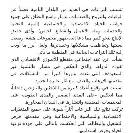
تتسبب النزاعات في العديد من البلدان النامية فضلاً عن
الوفيات والنزوح والصدمات، بدمار واسع النطاق على جميع
جوانب الحياة الاقتصادية والاجتماعية (البنية التحتية
والخدمات وبيئة الاعمال والقطاع الخاص)، وأدى خفض
الإنتاج بنحوٍ كبير مما دعا إلى ظهور مجموعات هشة ارتفعت
نسبتها وتعاظمت مشكلاتها وخسائرها، ولعل أبرز ما أودت
إليه تلك النزاعات الحالية في المنطقة ما يأتي:
نشأت عن عقد اجتماعي منقطع للأنموذج الاقتصادي الذي
تقوده الدولة، والذي انعكس في مسار «التنمية غير
السعيدة»، التي غذت بدورها كثيراً من المشكلات في
مقدمتها الإرهاب والعنف، مع آثار عابرة للحدود.
تسببت في وقوع أعداد كبيرة من اللاجئين والنازحين داخلياً،
مما انعكس -على المدى القصير والمدى الطويل- على
المجتمعات المضيفة وانتشارها في البلدان المجاورة.
تركت نتائج تلك النزاعات آثاراً بنيوية على جميع المتغيّرات
الاقتصادية والسياسية والاجتماعية وفي مقدمتها فرص
التشغيل والبطالة، التي انعكست بالتالي على جودة نوعية
الحياة وفرص استدامتها.