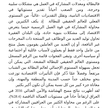
فالبطالة ومعدلات المشاركة في العمل هي مشكلات سلبية
وحرجة، ومن الصعب أحياناً تقدير مستوياتها في
الاقتصاديات النامية، وتقلل التقديرات -غالباً- من المستوى
الفعلي للعالم الحقيقي للبطالة. إذ يكف الكثيرين عن
محاولة المشاركة في قوة العمل الرسمية حينما يتعرض
الاقتصاد إلى مشكلات بنيوية حادة، وإن البلدان الفقيرة
تحاول توليد العديد من الوظائف غير المنتجة ذات المخرجات
غير النافعة، أو إن العديد من العاملين يقومون بعمل منتج
من عامل واحد فقط أو يعملون لأسباب عائلية أو اجتماعية
أو سياسية أخرى. وتبقى الفجوات قائمة بين الرقم المسجل
ومستوى العالم الحقيقي للبطالة المقنعة، التي يمكن أن
تجعل بسهولة المستوى الإجمالي لعالم البطالة بين الشباب
مرتفعاً. وفضلاً عمّا ذُكر فإن التأثيرات الاقتصادية توزعت
بنحوٍ مختلف جداً حسب المدينة والمنطقة والمهنة، وإن
معاناة جزء كبير من كل نسبة يمكن أن تكون أكبر بكثير.
لقد أظهرت نتائج مسح الهشاشة والأمن الغذائي 2016 في
العراق ارتفاعاً حاداً في مستويات العمالة الناقصة (28.4%)،
على الرغم من محاولة الكثير من العراقيين المشاركة في