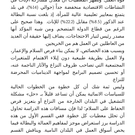
قوة العمل. وتظهر المعطيات أن معدل مشاركة الإناث في
النشاطات الاقتصادية منخفضة جداً (حوالي (14%)، في بلد
يتمتع بمعايير تعليمية عالية للمرأة، إذ بلغت نسبة البطالة
عند الذكور (8.5%) مقابل (22.2%) للإناث. وهذا صحيح على
الرغم من قطاع الدولة المتضخم. ومن شبه المؤكد أنها
مصدر رئيس لتيار الاحتجاجات، يضاف إليها حقيقة أن العديد
من العاطلين عن العمل هم من الخريجين.
وبسبب هذه الخصائص، لا يمكن بناء فرص السلام والإعمار،
ولا العمل بطريقة طبيعية دون إيلاء الاهتمام للمتغيرات
المجتمعية التي تصاحب ظروف النزاع والآثار الناجمة عنه،
أو تحسين تصميم البرامج لمواجهة الديناميات المحرضة
للنزاع.
وليس ثمة شك أن كل خطوة من الخطوات الحالية
للسياسات الانمائية يمكن أن تساعد قليلاً بـ «حل» مشكلة
التشغيل في البلدان الخارجة من النزاع أو بتعزيز فرص
الحفاظ على السلام؛ لذا فإن مساقات هذه الدراسة تحاول
أن تحلل معطيات كل خطوة. ففي القسم الأول من هذه
الدراسة برز استعراض موجز لمفاهيم العمالة والبطالة فيما
يخص أسواق العمل في البلدان النامية. ويناقش القسم