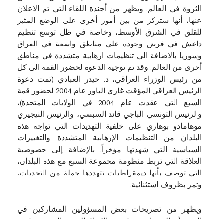
الثروة في العالم. ويظهر من أجندة اللقاء التي تم الاعلان
عنها، أنها ستركز من بين أمور أخرى على الوضع المثير
للقلق في الشرق الأوسط، وخاصة في ظل توسع تنظيم
داعش في فرض وجوده على مناطق واسعة في العراق
وسوريا بالاضافة الى تنظيمات ارهابية متشددة في مناطق
أخرى من العالم. وقد تم توجيه الدعوة لحضور القمة الى كل
من رئيس الوزراء العراقي، د. حيدر العبادي (تمت دعوة
الرئيس العراقي المؤقت غازي الياور عام 2004 لحضور قمة
السبع التي عقدت عام 2004 في الولايات المتحدة)،
والرئيس التونسي الباجي قائد السبسي، والرئيس النيجيري
موهامادو بوهاري على خلفية التهديدات التي تواجه هذه
البلدان من التنظيمات الإرهابية المتشددة والتغييرات
السياسية التي شهدتها مؤخراً. بالإضافة إلى خصوصية
العلاقة التي تربط منظومة مجموعة السبع مع هذه البلدان،
التي توصف بأنها ديمقراطيات تتهددها جملة من التحديات،
وتمر بظروف استثنائية.
ويظهر من تصريحات بعض المسؤولين المشاركين في