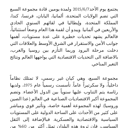
يجتمع يوم الأحد2015/6/7 ولمدة يومين قادة مجموعة السبع
التي تضم الولايات المتحدة، ألمانيا، اليابان، فرنسا، كندا،
المملكة المتحدة، وإيطاليا في لقائهم السنوي الحادي
والأربعين في ألمانيا. ويبدو أن لقمة هذا العام وضعاً استثنائياً،
فالعالم يشهد تحديات خطيرة على عدة مستويات، أهمها
جوانب الأمن والاستقرار في الشرق الأوسط والعلاقات التي
دخلت مرحلة البرود وربما التأزم بين روسيا والغرب،
بالاضافة الى التحديات الاقتصادية التي يواجهها العالم ونتائج
التغير المناخي.
مجموعة السبع، وهي كيان غير رسمي، لا تمتلك نظاماً
داخلياً، ولا سكرتيراً عاماً. تأسست رسمياً عام 1975، ولديها
رئاسة يتم التناوب عليها سنوياً بين الدول الأعضاء. وتضم
المجموعة أكبر الاقتصاديات الصناعية في العالم (عدا الصين
وروسيا). لهذه المجموعة أهمية خاصة، وتأثير قوي ومباشر
على كثير من الأحداث على الساحة الدولية على المستويات
السياسية والاقتصادية والعسكرية. فبالإضافة إلى الثقل
السياسي، فإن ثروة هذه البلدان تمثل أكثر من 60% من