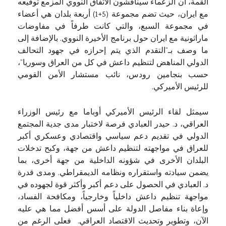
القمة، أن الزعماء سيناقشون الاتفاق النووي المزمع توقيعه
مع ايران، حيث تضم مجموعة (5+1) أربعة بلدان هي أعضاء
في مجموعة السبع، والتي كانت طرفاً في مفاوضات
ماراثونية مع ايران حول برنامج الأخيرة النووي. بالإضافة إلى
ما وصف بـ”التقدم الذي يتم إحرازه في جهود التحالف
الدولي المناهض لتنظيم داعش في كل من العراق وسوريا”،
حسب بنجامين رودس، نائب مستشار الأمن القومي
للرئيس الأميركي.
سيمثل لقاء الرئيس الأميركي أوباما مع رئيس الوزراء
العراقي، د. حيدر العبادي فرصة لاختبار مدى جدية المجتمع
الدولي في تقديم دعم سياسي واقتصادي وعسكري أكبر
للعراق في مواجهته لتنظيم داعش من جهة، وكبح تدخلات
البلدان الأخرى في شؤونه الداخلية من جهة أخرى، بما
يضمن سيادته واستقراره ونظامه الديمقراطي. ومدى قدرة
د. العبادي في الحصول على دعم أكبر وأكثر قوة لجهوده في
مواجهة تنظيم داعش داخلياً وخارجياً، ومكافحة الفساد،
وإعاة بناء مفاصل الدولة على أسس أفضل مما هي عليه
الآن، وتطوير وتحديث الاقتصاد العراقي. فعلى الرغم من