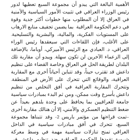
الأهمية البالغة التي يبدو أن مجموعة السبع تعطيها لدور
رئيس الوزراء العراقي في تثبيت الأمور السياسية والأمنية
في العراق. إلا أن المطلوب منها خطوات أكثر جدية وقوة
في دعم الحكومة العراقية بما يضمن تجفيف منابع الارهاب
على المستويات الفكرية، والمالية، والبشرية والتسليحية.
على الأغلب، فإن اللقاءات التي سيعقدها رئيس الوراء
العراقي، د. العبادي مع الرئيس الأميركي، أوباما، بالإضافة
إلى الزعماء الآخرين لن تكون سهلة. ويبدو أن مقاربة تلك
البلدان لطريقة الحل في العراق وخاصة القضاء على تنظيم
داعش قد تقترب حيناً، وقد تتباين أحياناً أخرى مع المقاربة
العراقية، والوقائع التي تتحرك على الأرض في المنطقة.
وتتحرك المقاربة العراقية في أفق التخلص من تنظيم
داعش بأسرع وقت ممكن، ومن ثم البدء بمبادرات سياسية
جامعة للعراقيين بما يحافظ على وحدة بلدهم بعيداً عن
ضغط التنظيم العسكري والأمني، إلا أن هنالك مقاربة أخرى
–تمت قراءتها من مؤتمر باريس 2- وقد تتبناها مجموعة
السبع، تتحرك في أفق مبادرات سياسية في الداخل
العراقي تمنح تنازلات سياسية مهمة في وسط معركة
شرسة تقودها الحكومة العراقية ضد تنظيم داعش في